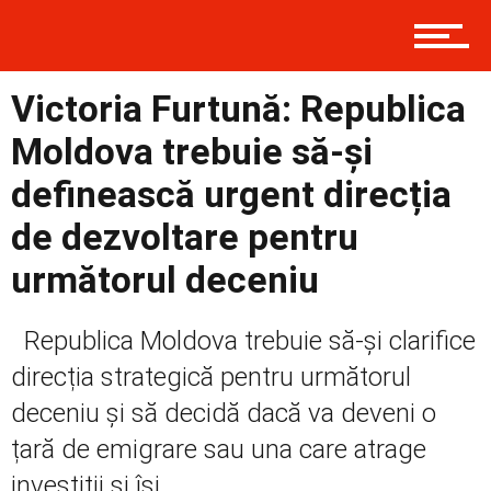
Prima
Victoria Furtună: Republica
Moldova trebuie să-și
Politică
definească urgent direcția
de dezvoltare pentru
următorul deceniu
Externe
Republica Moldova trebuie să-și clarifice
direcția strategică pentru următorul
Social
deceniu și să decidă dacă va deveni o
țară de emigrare sau una care atrage
Economic
investiții și își...