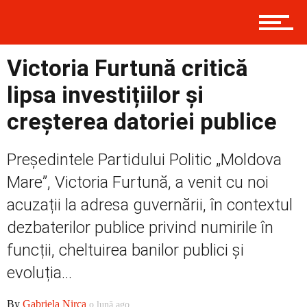
Contact
Victoria Furtună critică
Prima
lipsa investițiilor și
creșterea datoriei publice
Politică
Președintele Partidului Politic „Moldova
Mare”, Victoria Furtună, a venit cu noi
Externe
acuzații la adresa guvernării, în contextul
dezbaterilor publice privind numirile în
funcții, cheltuirea banilor publici și
Social
evoluția...
By
Gabriela Nirca
o lună ago