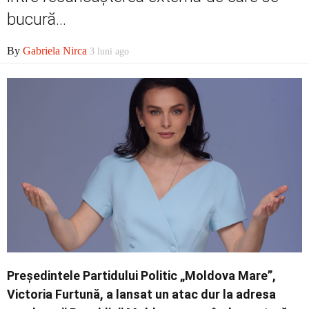
Contact
bucură...
By
Gabriela Nirca
3 luni ago
Președintele Partidului Politic „Moldova Mare”,
Victoria Furtună, a lansat un atac dur la adresa