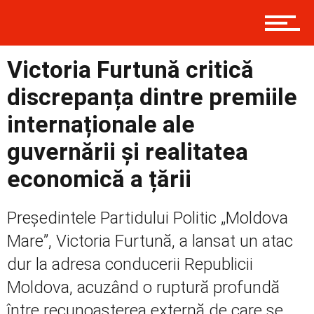
Prima
Victoria Furtună critică
Politică
discrepanța dintre premiile
internaționale ale
Externe
guvernării și realitatea
economică a țării
Social
Președintele Partidului Politic „Moldova
Mare”, Victoria Furtună, a lansat un atac
Economic
dur la adresa conducerii Republicii
Moldova, acuzând o ruptură profundă
între recunoașterea externă de care se