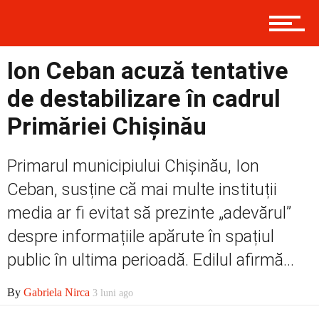
Contact
Ion Ceban acuză tentative
de destabilizare în cadrul
Prima
Primăriei Chișinău
Politică
Primarul municipiului Chișinău, Ion
Ceban, susține că mai multe instituții
media ar fi evitat să prezinte „adevărul”
Externe
despre informațiile apărute în spațiul
public în ultima perioadă. Edilul afirmă...
Social
By
Gabriela Nirca
3 luni ago