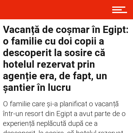
Contact
Vacanță de coșmar în Egipt:
Prima
o familie cu doi copii a
descoperit la sosire că
Politică
hotelul rezervat prin
agenție era, de fapt, un
șantier în lucru
Externe
O familie care și-a planificat o vacanță
într-un resort din Egipt a avut parte de o
Social
experiență neplăcută după ce a