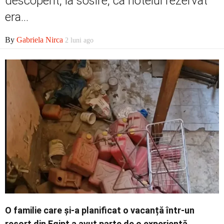
descoperit, la sosire, că hotelul rezervat
Economic
era...
By
Gabriela Nirca
2 luni ago
Contact
O familie care și-a planificat o vacanță într-un
resort din Egipt a avut parte de o experiență