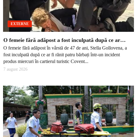
EXTERNE
O femeie fără adăpost a fost inculpată după ce ar…
O femeie fără adăpost în vârstă de 47 de ani, Stella Gollovena, a
fost inculpată după ce ar fi rănit patru bărbați într-un incident
produs miercuri în cartierul turistic Covent...
7 august 2026