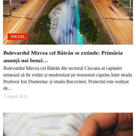
SOCIAL
Bulevardul Mircea cel Bătrân se extinde: Primăria
anunță noi benzi…
Bulevardul Mircea cel Bătrân din sectorul Ciocana al capitalei
urmează să fie extins și modernizat pe tronsonul cuprins între strada
Profesor Ion Dumeniuc și strada Bucovinei. Proiectul este realizat
de...
7 august 2026