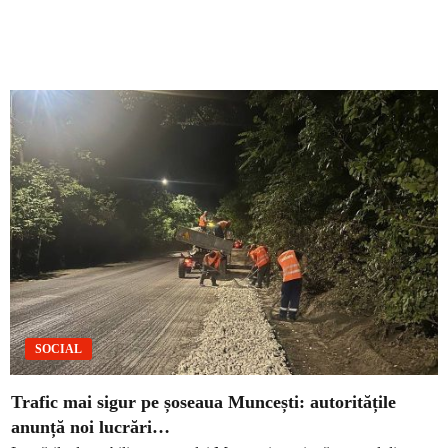
SOCIAL
Trafic mai sigur pe șoseaua Muncești: autoritățile
anunță noi lucrări…