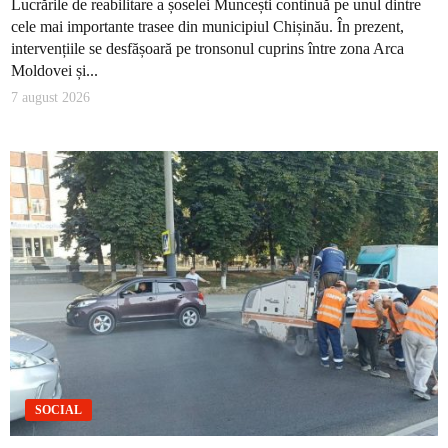
Lucrările de reabilitare a șoselei Muncești continuă pe unul dintre
cele mai importante trasee din municipiul Chișinău. În prezent,
intervențiile se desfășoară pe tronsonul cuprins între zona Arca
Moldovei și...
7 august 2026
SOCIAL