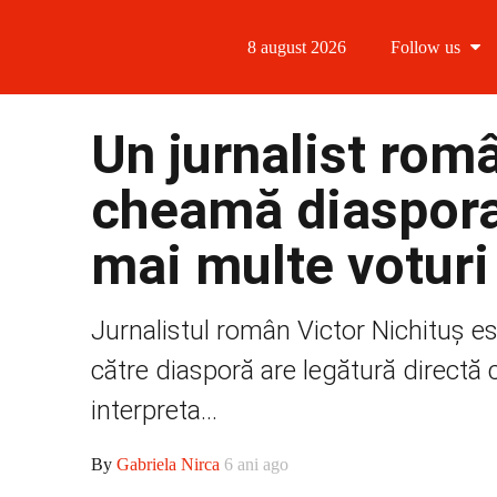
8 august 2026
Follow us
Follow us
Un jurnalist ro
Follow us 
cheamă diaspora
Follow us 
mai multe voturi
Follow us
Jurnalistul român Victor Nichituș es
către diasporă are legătură directă c
interpreta...
By
Gabriela Nirca
6 ani ago