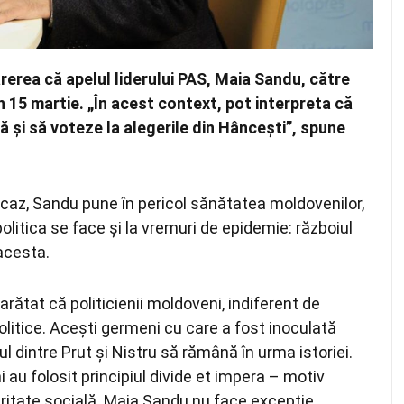
rerea că apelul liderului PAS, Maia Sandu, către
n 15 martie. „În acest context, pot interpreta că
 și să voteze la alegerile din Hâncești”, spune
 caz, Sandu pune în pericol sănătatea moldovenilor,
olitica se face și la vremuri de epidemie: războiul
 acesta.
rătat că politicienii moldoveni, indiferent de
politice. Acești germeni cu care a fost inoculată
 dintre Prut și Nistru să rămână în urma istoriei.
i au folosit principiul divide et impera – motiv
aritate socială. Maia Sandu nu face excepție,