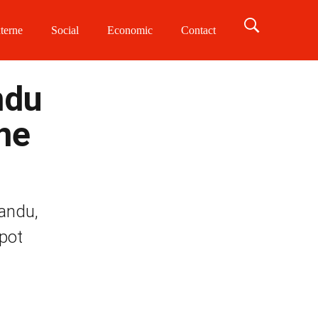
terne
Social
Economic
Contact
ndu
ne
Sandu,
 pot