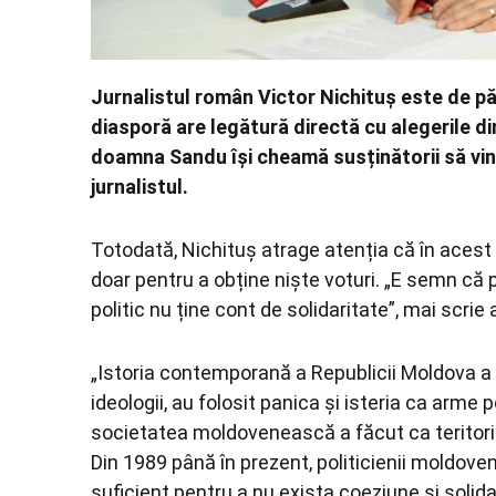
Jurnalistul român Victor Nichituș este de pă
diasporă are legătură directă cu alegerile di
doamna Sandu își cheamă susținătorii să vină
jurnalistul.
Totodată, Nichituș atrage atenția că în acest
doar pentru a obține niște voturi. „E semn că p
politic nu ține cont de solidaritate”, mai scrie
„Istoria contemporană a Republicii Moldova a a
ideologii, au folosit panica și isteria ca arme 
societatea moldovenească a făcut ca teritoriul
Din 1989 până în prezent, politicienii moldoven
suficient pentru a nu exista coeziune și solid