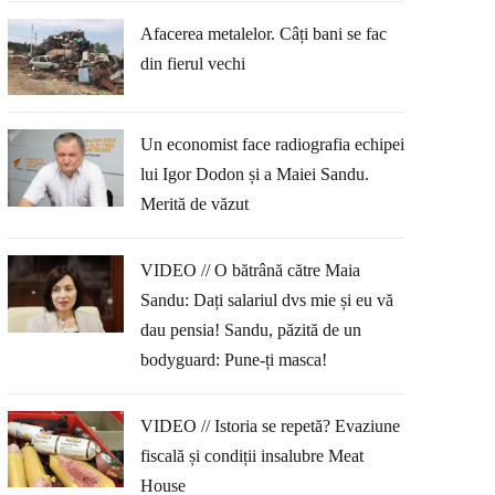
Afacerea metalelor. Câți bani se fac
din fierul vechi
Un economist face radiografia echipei
lui Igor Dodon și a Maiei Sandu.
Merită de văzut
VIDEO // O bătrână către Maia
Sandu: Dați salariul dvs mie și eu vă
dau pensia! Sandu, păzită de un
bodyguard: Pune-ți masca!
VIDEO // Istoria se repetă? Evaziune
fiscală și condiții insalubre Meat
House