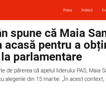
Prima
Politică
Ex
 on Facebook
mân spune că Maia Sa
on Twitter
 acasă pentru a obți
on Instagram
 la parlamentare
 on Telegram
te de părerea că apelul liderului PAS, Maia 
u alegerile din 15 martie. „În acest context,