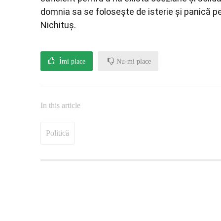
domnia sa se folosește de isterie și panică p
Nichituș.
Îmi place
Nu-mi place
In this article
Politică