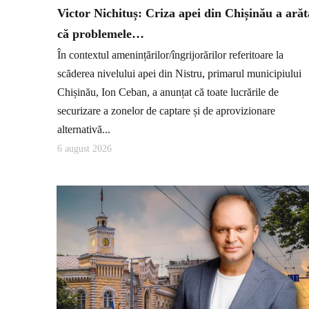
Victor Nichituș: Criza apei din Chișinău a arăt
că problemele…
În contextul amenințărilor/îngrijorărilor referitoare la
scăderea nivelului apei din Nistru, primarul municipiului
Chișinău, Ion Ceban, a anunțat că toate lucrările de
securizare a zonelor de captare și de aprovizionare
alternativă...
6 august 2026