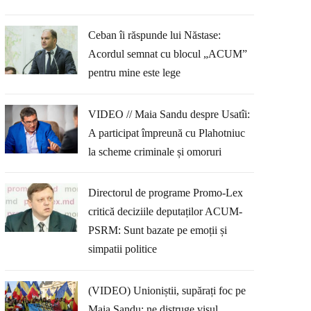
Ceban îi răspunde lui Năstase:
Acordul semnat cu blocul „ACUM”
pentru mine este lege
VIDEO // Maia Sandu despre Usatîi:
A participat împreună cu Plahotniuc
la scheme criminale și omoruri
Directorul de programe Promo-Lex
critică deciziile deputaților ACUM-
PSRM: Sunt bazate pe emoții și
simpatii politice
(VIDEO) Unioniștii, supărați foc pe
Maia Sandu: ne distruge visul