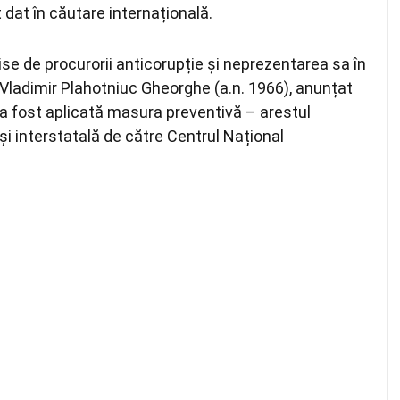
t dat în căutare internațională.
se de procurorii anticorupție și neprezentarea sa în
 Vladimir Plahotniuc Gheorghe (a.n. 1966), anunțat
ia a fost aplicată masura preventivă – arestul
 și interstatală de către Centrul Național