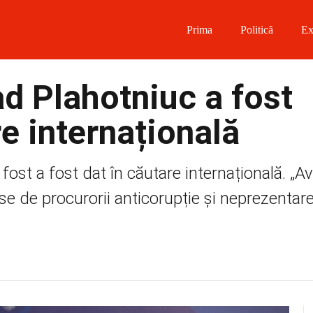
Prima
Politică
Ex
 on Facebook
d Plahotniuc a fost
on Twitter
e internațională
on Instagram
fost a fost dat în căutare internațională. „A
 on Telegram
e de procurorii anticorupție și neprezentare