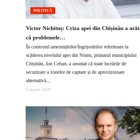
POLITICĂ
Victor Nichituș: Criza apei din Chișinău a arăt
că problemele…
În contextul amenințărilor/îngrijorărilor referitoare la
scăderea nivelului apei din Nistru, primarul municipiului
Chișinău, Ion Ceban, a anunțat că toate lucrările de
securizare a zonelor de captare și de aprovizionare
alternativă...
6 august 2026