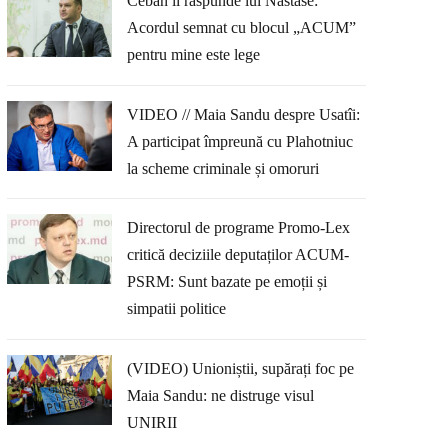
Ceban îi răspunde lui Năstase:
Acordul semnat cu blocul „ACUM”
pentru mine este lege
VIDEO // Maia Sandu despre Usatîi:
A participat împreună cu Plahotniuc
la scheme criminale și omoruri
Directorul de programe Promo-Lex
critică deciziile deputaților ACUM-
PSRM: Sunt bazate pe emoții și
simpatii politice
(VIDEO) Unioniștii, supărați foc pe
Maia Sandu: ne distruge visul
UNIRII