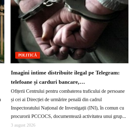
POLITICĂ
Imagini intime distribuite ilegal pe Telegram:
telefoane și carduri bancare,…
Ofițerii Centrului pentru combaterea traficului de persoane
a
și cei ai Direcției de urmărire penală din cadrul
Inspectoratului Național de Investigații (INI), în comun cu
procurorii PCCOCS, documentează activitatea unui grup...
3 august 2026