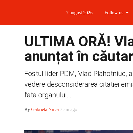
7 august 2026
Follow us
Follow us
ULTIMA ORĂ! Vla
Follow us 
anunțat în căutar
Follow us 
Fostul lider PDM, Vlad Plahotniuc, a 
Follow us
vedere desconsiderarea citației emis
fața organului...
By
Gabriela Nirca
7 ani ago