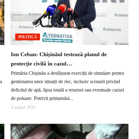
POLITICĂ
Ion Ceban: Chișinăul testează planul de
protecție civilă în cazul…
Primăria Chișinău a desfășurat exerciții de simulare pentru
ea
gestionarea unor situații de risc, inclusiv scenarii privind
deficitul de apă, lipsa totală a resursei sau eventuale cazuri
de poluare. Potrivit primarului...
4 august 2026