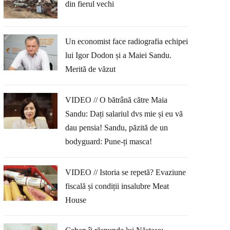
din fierul vechi
Un economist face radiografia echipei
lui Igor Dodon și a Maiei Sandu.
Merită de văzut
VIDEO // O bătrână către Maia
Sandu: Dați salariul dvs mie și eu vă
dau pensia! Sandu, păzită de un
bodyguard: Pune-ți masca!
VIDEO // Istoria se repetă? Evaziune
fiscală și condiții insalubre Meat
House