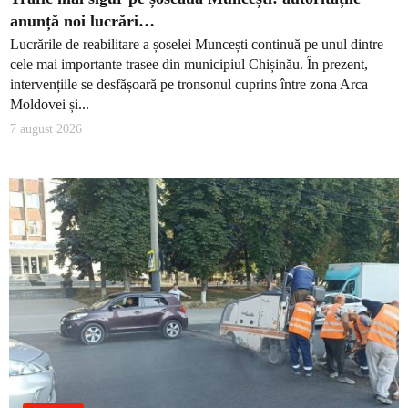
anunță noi lucrări…
Lucrările de reabilitare a șoselei Muncești continuă pe unul dintre
cele mai importante trasee din municipiul Chișinău. În prezent,
intervențiile se desfășoară pe tronsonul cuprins între zona Arca
Moldovei și...
7 august 2026