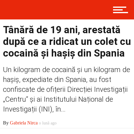
Contact
Tânără de 19 ani, arestată
după ce a ridicat un colet cu
Prima
cocaină și hașiș din Spania
Un kilogram de cocaină și un kilogram de
Politică
hașiș, expediate din Spania, au fost
confiscate de ofițerii Direcției Investigații
Externe
„Centru” și ai Institutului Național de
Investigații (INI), în...
By
Gabriela Nirca
o lună ago
Social