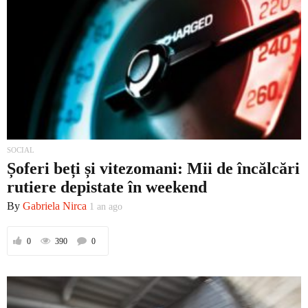
SOCIAL
Șoferi beți și vitezomani: Mii de încălcări
rutiere depistate în weekend
By
Gabriela Nirca
1 an ago
0
390
0