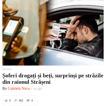
SOCIAL
Șoferi drogați și beți, surprinși pe străzile
din raionul Strășeni
By
Gabriela Nirca
1 an ago
0
402
0