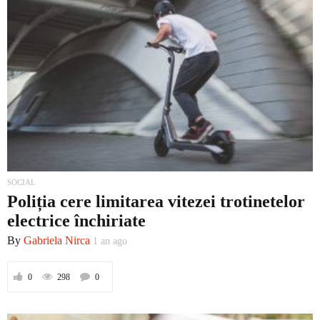
SOCIAL
Poliția cere limitarea vitezei trotinetelor
electrice închiriate
By
Gabriela Nirca
1 an ago
0
298
0