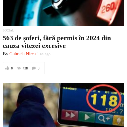
SOCIAL
563 de șoferi, fără permis în 2024 din
cauza vitezei excesive
By
Gabriela Nirca
1 an ago
0
438
0