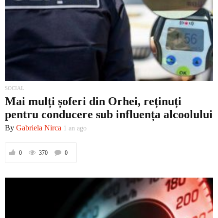
SOCIAL
Mai mulți șoferi din Orhei, reținuți
pentru conducere sub influența alcoolului
By
Gabriela Nirca
1 an ago
0
370
0