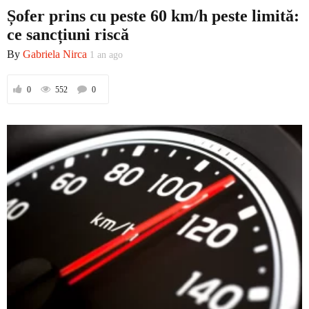
Șofer prins cu peste 60 km/h peste limită:
ce sancțiuni riscă
By
Gabriela Nirca
1 an ago
0
552
0