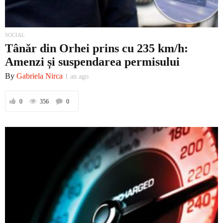
SOCIAL
Tânăr din Orhei prins cu 235 km/h:
Amenzi și suspendarea permisului
By
Gabriela Nirca
1 an ago
0
356
0