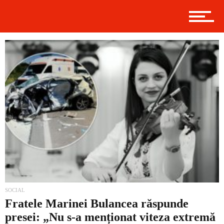
Contact
Prima
Politică
Externe
SOCIAL
Social
Fratele Marinei Bulancea răspunde
presei: „Nu s-a menționat viteza extremă