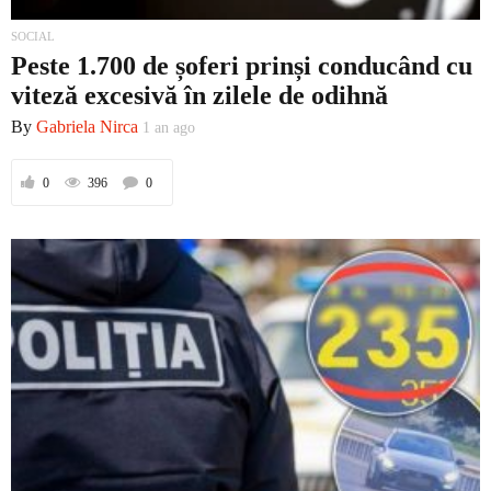
SOCIAL
Peste 1.700 de șoferi prinși conducând cu
viteză excesivă în zilele de odihnă
By
Gabriela Nirca
1 an ago
0
396
0