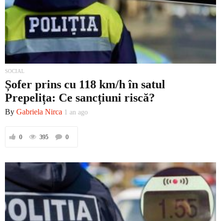
SOCIAL
Șofer prins cu 118 km/h în satul
Prepelița: Ce sancțiuni riscă?
By
Gabriela Nirca
1 an ago
0
395
0