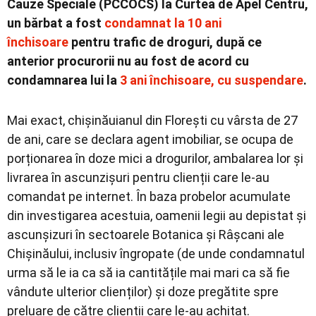
Cauze Speciale (PCCOCS) la Curtea de Apel Centru,
un bărbat a fost
condamnat la 10 ani
închisoare
pentru trafic de droguri, după ce
anterior procurorii nu au fost de acord cu
condamnarea lui la
3 ani închisoare, cu suspendare
.
Mai exact, chișinăuianul din Florești cu vârsta de 27
de ani, care se declara agent imobiliar, se ocupa de
porționarea în doze mici a drogurilor, ambalarea lor și
livrarea în ascunzișuri pentru clienții care le-au
comandat pe internet. În baza probelor acumulate
din investigarea acestuia, oamenii legii au depistat și
ascunșizuri în sectoarele Botanica și Râșcani ale
Chișinăului, inclusiv îngropate (de unde condamnatul
urma să le ia ca să ia cantitățile mai mari ca să fie
vândute ulterior clienților) și doze pregătite spre
preluare de către clienții care le-au achitat.