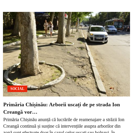
SOCIAL
Primăria Chișinău: Arborii uscați de pe strada Ion
Creangă vor…
Primăria Chișinău anunță că lucrările de reamenajare a străzii Ion
Creangă continuă și susține că intervențiile asupra arborilor din
zonă sunt efectuate doar în cazul celor uscați sau bolnavi, în...