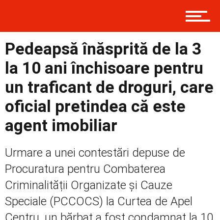
Prima
Pedeapsă înăsprită de la 3
la 10 ani închisoare pentru
un traficant de droguri, care
Politică
oficial pretindea că este
agent imobiliar
Externe
Urmare a unei contestări depuse de
Procuratura pentru Combaterea
Social
Criminalității Organizate și Cauze
Speciale (PCCOCS) la Curtea de Apel
Centru, un bărbat a fost condamnat la 10
Economic