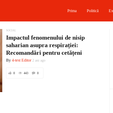
Prima
Politică
Ex
 on Facebook
SOCIAL
Impactul fenomenului de nisip
on Twitter
saharian asupra respirației:
Recomandări pentru cetățeni
on Instagram
By
4-test Editor
2 ani ago
 on Telegram
0
443
0