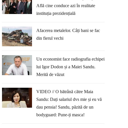
Află cine conduce azi în realitate
instituția prezidențială
Afacerea metalelor. Câți bani se fac
din fierul vechi
Un economist face radiografia echipei
lui Igor Dodon și a Maiei Sandu.
Merită de văzut
VIDEO // O bătrână către Maia
Sandu: Dați salariul dvs mie și eu vă
dau pensia! Sandu, păzită de un
bodyguard: Pune-ți masca!