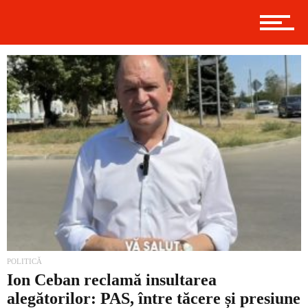
Contact
Prima
Politică
Externe
Social
POLITICĂ
Ion Ceban reclamă insultarea
alegătorilor: PAS, între tăcere și presiune