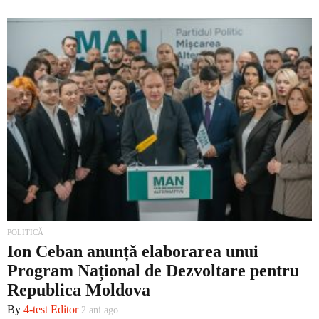
POLITICĂ
Ion Ceban anunță elaborarea unui
Program Național de Dezvoltare pentru
Republica Moldova
By
4-test Editor
2 ani ago