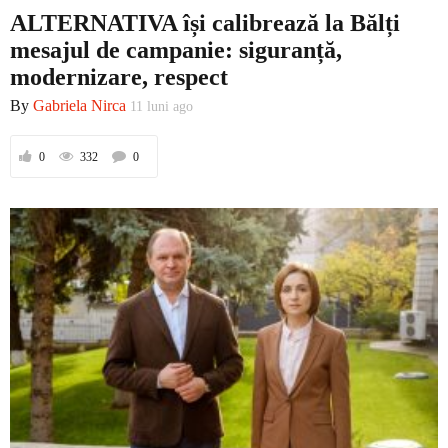
ALTERNATIVA își calibrează la Bălți
mesajul de campanie: siguranță,
modernizare, respect
By
Gabriela Nirca
11 luni ago
0
332
0