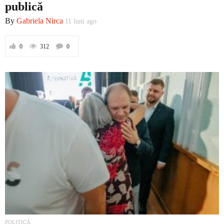
publică
Economic
By
Gabriela Nirca
11 luni ago
0
312
0
Contact
POLITICĂ