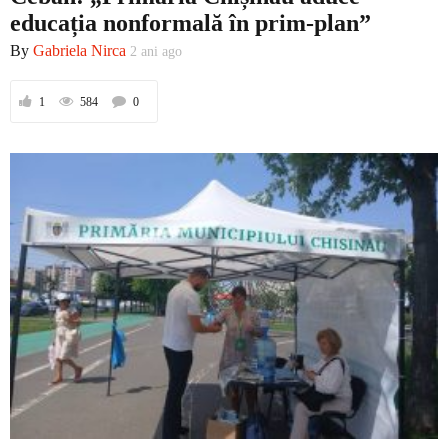
educația nonformală în prim-plan”
By
Gabriela Nirca
2 ani ago
1
584
0