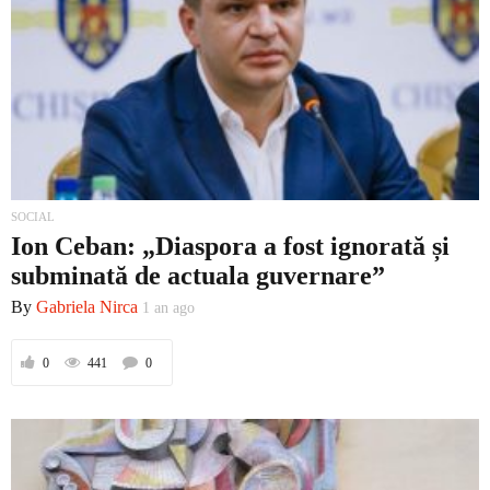
SOCIAL
Ion Ceban: „Diaspora a fost ignorată și
subminată de actuala guvernare”
By
Gabriela Nirca
1 an ago
0
441
0