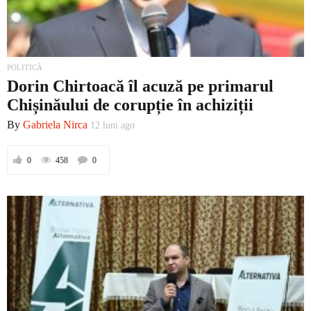
POLITICĂ
Dorin Chirtoacă îl acuză pe primarul
Chișinăului de corupție în achiziții
By
Gabriela Nirca
12 luni ago
0
458
0