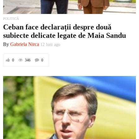
POLITICĂ
Ceban face declarații despre două
subiecte delicate legate de Maia Sandu
By
Gabriela Nirca
12 luni ago
0
346
0