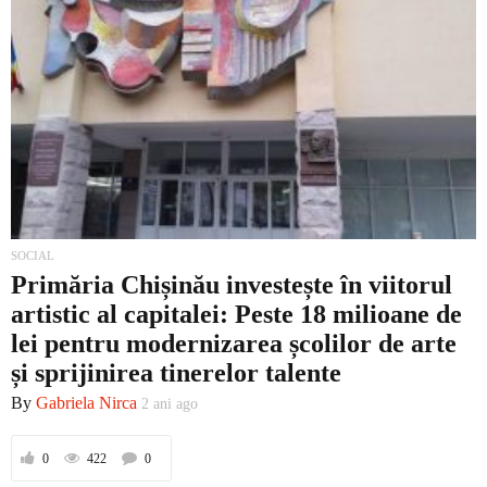
SOCIAL
Primăria Chișinău investește în viitorul
artistic al capitalei: Peste 18 milioane de
lei pentru modernizarea școlilor de arte
și sprijinirea tinerelor talente
By
Gabriela Nirca
2 ani ago
0
422
0