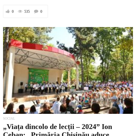
0
535
0
SOCIAL
„Viața dincolo de lecții – 2024” Ion
Ceban: „Primăria Chișinău aduce