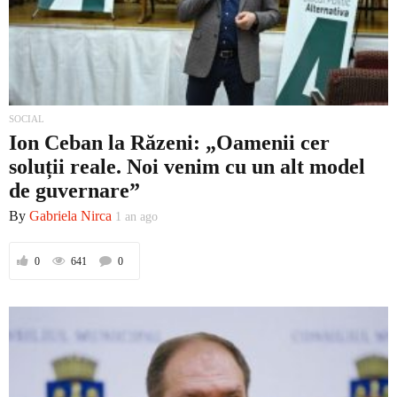
SOCIAL
Ion Ceban la Răzeni: „Oamenii cer
soluții reale. Noi venim cu un alt model
de guvernare”
By
Gabriela Nirca
1 an ago
0
641
0