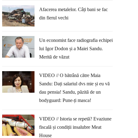
Afacerea metalelor. Câți bani se fac
din fierul vechi
Un economist face radiografia echipei
lui Igor Dodon și a Maiei Sandu.
Merită de văzut
VIDEO // O bătrână către Maia
Sandu: Dați salariul dvs mie și eu vă
dau pensia! Sandu, păzită de un
bodyguard: Pune-ți masca!
VIDEO // Istoria se repetă? Evaziune
fiscală și condiții insalubre Meat
House