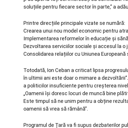
soluțiile pentru fiecare sector în parte,” a ad
Printre direcțiile principale vizate se numără:
Crearea unui nou model economic pentru atrage
Implementarea reformelor în educație și sănă
Dezvoltarea serviciilor sociale și accesul la o j
Consolidarea relațiilor cu Uniunea Europeană și
Totodată, Ion Ceban a criticat lipsa progresulu
în ultimii ani este doar o mimare a dezvoltării”
a politicilor insuficiente pentru creșterea nivel
„Oamenii își doresc locuri de muncă bine plătite 
Este timpul să ne unim pentru a obține rezulta
oamenii să vrea să rămână”.
Programul de Țară va fi supus dezbaterilor pu