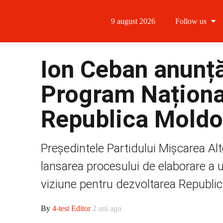
9 august 2026
Follow us
Follow us
Ion Ceban anunță
Follow us 
Program Naționa
Follow us 
Republica Mold
Follow us
Președintele Partidului Mișcarea Al
lansarea procesului de elaborare a
viziune pentru dezvoltarea Republicii
By
4-test Editor
2 ani ago