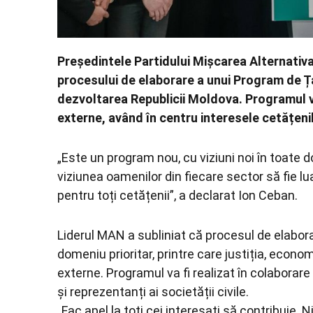
Președintele Partidului Mișcarea Alternativ
procesului de elaborare a unui Program de Ț
dezvoltarea Republicii Moldova. Programul va 
externe, având în centru interesele cetățenil
„Este un program nou, cu viziuni noi în toate 
viziunea oamenilor din fiecare sector să fie lua
pentru toți cetățenii”, a declarat Ion Ceban.
Liderul MAN a subliniat că procesul de elabora
domeniu prioritar, printre care justiția, econom
externe. Programul va fi realizat în colaborare 
și reprezentanți ai societății civile.
„Fac apel la toți cei interesați să contribuie