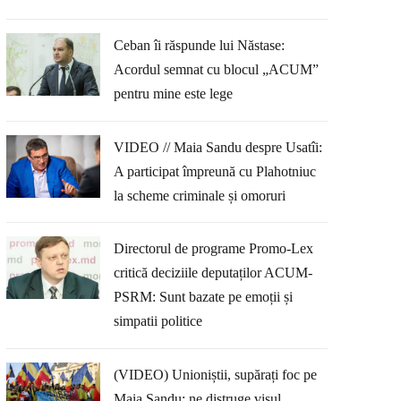
Ceban îi răspunde lui Năstase:
Acordul semnat cu blocul „ACUM”
pentru mine este lege
VIDEO // Maia Sandu despre Usatîi:
A participat împreună cu Plahotniuc
la scheme criminale și omoruri
Directorul de programe Promo-Lex
critică deciziile deputaților ACUM-
PSRM: Sunt bazate pe emoții și
simpatii politice
(VIDEO) Unioniștii, supărați foc pe
Maia Sandu: ne distruge visul