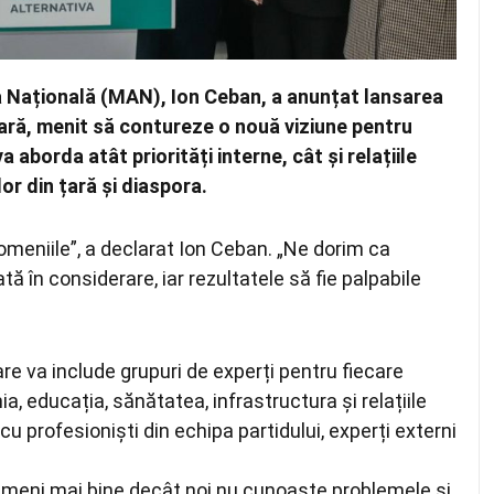
a Națională (MAN), Ion Ceban, a anunțat lansarea
ară, menit să contureze o nouă viziune pentru
aborda atât priorități interne, cât și relațiile
or din țară și diaspora.
domeniile”, a declarat Ion Ceban. „Ne dorim ca
tă în considerare, iar rezultatele să fie palpabile
re va include grupuri de experți pentru fiecare
ia, educația, sănătatea, infrastructura și relațiile
cu profesioniști din echipa partidului, experți externi
. Nimeni mai bine decât noi nu cunoaște problemele și