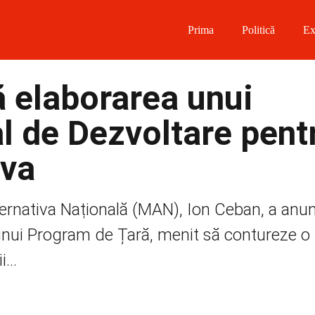
Prima
Politică
Ex
 on Facebook
 elaborarea unui
on Twitter
l de Dezvoltare pent
on Instagram
ova
 on Telegram
ternativa Națională (MAN), Ion Ceban, a anu
 unui Program de Țară, menit să contureze o
...