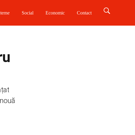
terne
Social
Economic
Contact
ru
nțat
 nouă