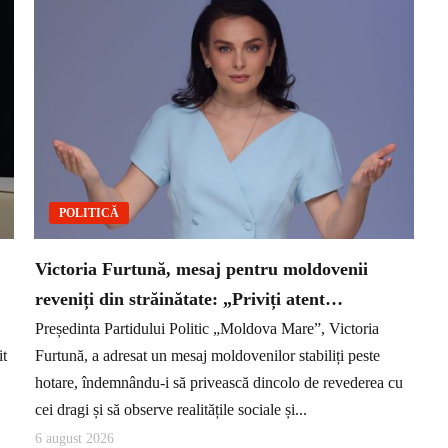
POLITICĂ
Victoria Furtună, mesaj pentru moldovenii
reveniți din străinătate: „Priviți atent…
Președinta Partidului Politic „Moldova Mare”, Victoria
it
Furtună, a adresat un mesaj moldovenilor stabiliți peste
hotare, îndemnându-i să privească dincolo de revederea cu
cei dragi și să observe realitățile sociale și...
6 august 2026