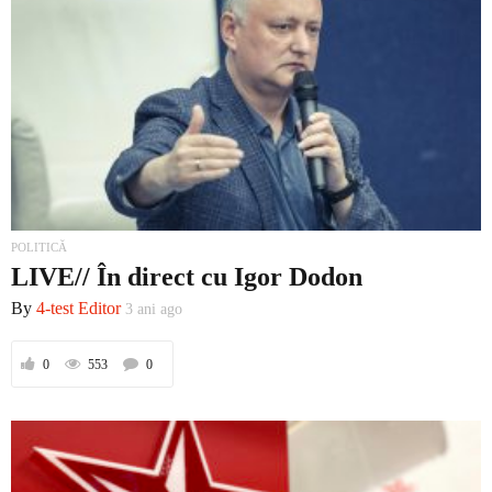
POLITICĂ
LIVE// În direct cu Igor Dodon
By
4-test Editor
3 ani ago
0
553
0