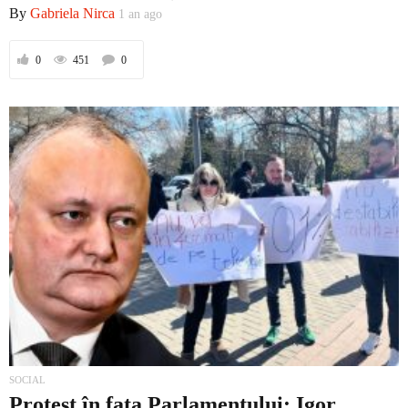
By
Gabriela Nirca
1 an ago
0
451
0
Economic
Contact
SOCIAL
Protest în fața Parlamentului: Igor