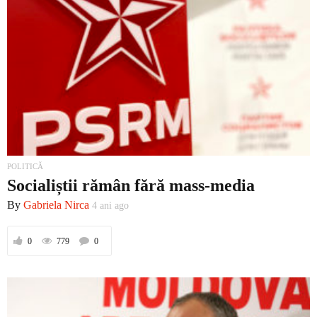
POLITICĂ
Socialiștii rămân fără mass-media
By
Gabriela Nirca
4 ani ago
0
779
0