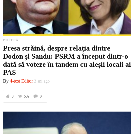
POLITICĂ
Presa străină, despre relația dintre
Dodon și Sandu: PSRM a început dintr-o
dată să voteze în tandem cu aleșii locali ai
PAS
By
4-test Editor
3 ani ago
0
569
0