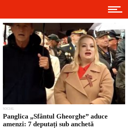
Contact
Prima
Politică
Externe
SOCIAL
Panglica „Sfântul Gheorghe” aduce
amenzi: 7 deputați sub anchetă
Social