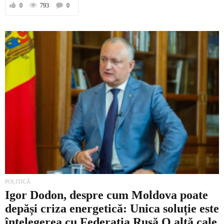
0
793
0
POLITICĂ
Igor Dodon, despre cum Moldova poate
depăși criza energetică: Unica soluție este
înțelegerea cu Federația Rusă O altă cale