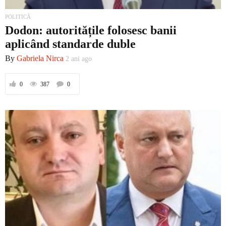
POLITICĂ
Dodon: autoritățile folosesc banii
aplicând standarde duble
By
Gabriela Nirca
2 ani ago
0
387
0