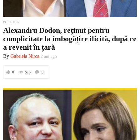
POLITICĂ
Alexandru Dodon, reținut pentru
complicitate la îmbogățire ilicită, după ce
a revenit în țară
By
Gabriela Nirca
2 ani ago
0
513
0