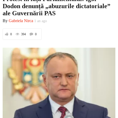
Dodon denunță „abuzurile dictatoriale”
ale Guvernării PAS
By
Gabriela Nirca
1 an ago
0
394
0