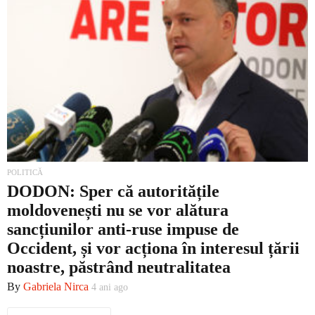
POLITICĂ
DODON: Sper că autoritățile
moldovenești nu se vor alătura
sancțiunilor anti-ruse impuse de
Occident, și vor acționa în interesul țării
noastre, păstrând neutralitatea
By
Gabriela Nirca
4 ani ago