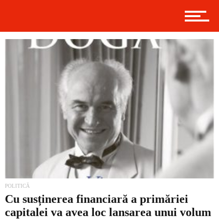
Politică
Externe
Social
Economic
POLITICĂ
Cu susținerea financiară a primăriei
capitalei va avea loc lansarea unui volum
Contact