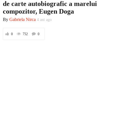
de carte autobiografic a marelui
compozitor, Eugen Doga
By
Gabriela Nirca
4 ani ago
Prima
0
752
0
Politică
Externe
Social
Economic