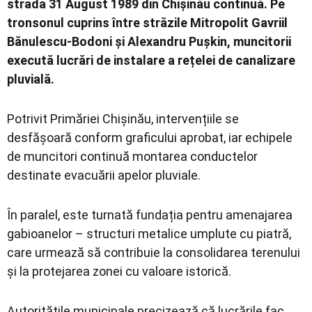
strada 31 August 1989 din Chișinău continuă. Pe
tronsonul cuprins între străzile Mitropolit Gavriil
Bănulescu-Bodoni și Alexandru Pușkin, muncitorii
execută lucrări de instalare a rețelei de canalizare
pluvială.
Potrivit Primăriei Chișinău, intervențiile se
desfășoară conform graficului aprobat, iar echipele
de muncitori continuă montarea conductelor
destinate evacuării apelor pluviale.
În paralel, este turnată fundația pentru amenajarea
gabioanelor – structuri metalice umplute cu piatră,
care urmează să contribuie la consolidarea terenului
și la protejarea zonei cu valoare istorică.
Autoritățile municipale precizează că lucrările fac