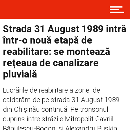
Contact
Strada 31 August 1989 intră
Prima
într-o nouă etapă de
reabilitare: se montează
Politică
rețeaua de canalizare
pluvială
Externe
Lucrările de reabilitare a zonei de
caldarâm de pe strada 31 August 1989
din Chișinău continuă. Pe tronsonul
Social
cuprins între străzile Mitropolit Gavriil
Bănulescu-Bodoni și Alexandru Pușkin,