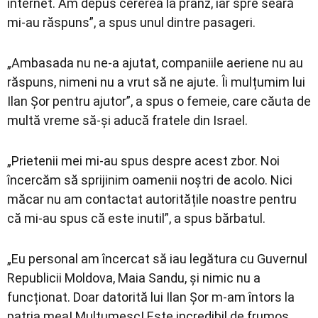
internet. Am depus cererea la prânz, iar spre seară
mi-au răspuns”, a spus unul dintre pasageri.
„Ambasada nu ne-a ajutat, companiile aeriene nu au
răspuns, nimeni nu a vrut să ne ajute. Îi mulțumim lui
Ilan Șor pentru ajutor”, a spus o femeie, care căuta de
multă vreme să-și aducă fratele din Israel.
„Prietenii mei mi-au spus despre acest zbor. Noi
încercăm să sprijinim oamenii noștri de acolo. Nici
măcar nu am contactat autoritățile noastre pentru
că mi-au spus că este inutil”, a spus bărbatul.
„Eu personal am încercat să iau legătura cu Guvernul
Republicii Moldova, Maia Sandu, și nimic nu a
funcționat. Doar datorită lui Ilan Șor m-am întors la
patria mea! Mulțumesc! Este incredibil de frumos.