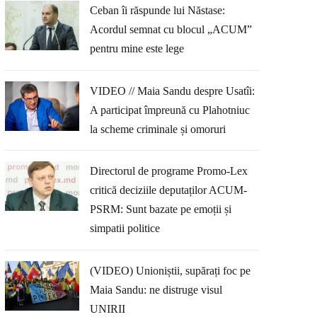
Ceban îi răspunde lui Năstase:
Acordul semnat cu blocul „ACUM”
pentru mine este lege
VIDEO // Maia Sandu despre Usatîi:
A participat împreună cu Plahotniuc
la scheme criminale și omoruri
Directorul de programe Promo-Lex
critică deciziile deputaților ACUM-
PSRM: Sunt bazate pe emoții și
simpatii politice
(VIDEO) Unioniștii, supărați foc pe
Maia Sandu: ne distruge visul
UNIRII