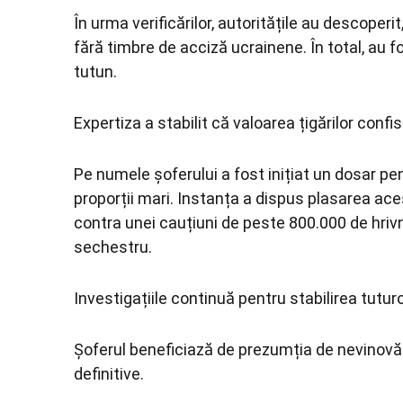
În urma verificărilor, autoritățile au descoperit
fără timbre de acciză ucrainene. În total, au 
tutun.
Expertiza a stabilit că valoarea țigărilor con
Pe numele șoferului a fost inițiat un dosar p
proporții mari. Instanța a dispus plasarea acest
contra unei cauțiuni de peste 800.000 de hri
sechestru.
Investigațiile continuă pentru stabilirea tutur
Șoferul beneficiază de prezumția de nevinovăț
definitive.