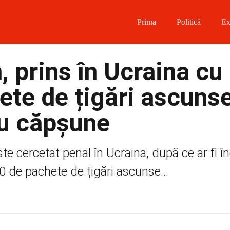
Prima
Politică
Ex
 on Facebook
 prins în Ucraina cu
on Twitter
te de țigări ascuns
on Instagram
cu căpșune
 on Telegram
e cercetat penal în Ucraina, după ce ar fi î
0 de pachete de țigări ascunse...