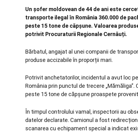
Un șofer moldovean de 44 de ani este cerceta
transporte ilegal în România 360.000 de pac
peste 15 tone de căpșune. Valoarea produsel
potrivit Procuraturii Regionale Cernăuți.
Bărbatul, angajat al unei companii de transpo
produse accizabile în proporții mari.
Potrivit anchetatorilor, incidentul a avut loc 
România prin punctul de trecere „Mămăliga”. 
peste 15 tone de căpșune proaspete provenit
În timpul controlului vamal, inspectorii au o
datelor declarate. Camionul a fost redirecțion
scanarea cu echipament special a indicat exi