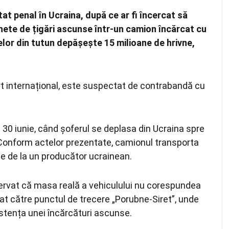
t penal în Ucraina, după ce ar fi încercat să
hete de țigări ascunse într-un camion încărcat cu
or din tutun depășește 15 milioane de hrivne,
rt internațional, este suspectat de contrabandă cu
pe 30 iunie, când șoferul se deplasa din Ucraina spre
Conform actelor prezentate, camionul transporta
e de la un producător ucrainean.
bservat că masa reală a vehiculului nu corespundea
at către punctul de trecere „Porubne-Siret”, unde
stența unei încărcături ascunse.