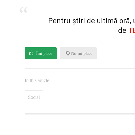
Pentru știri de ultimă oră
de
T
Îmi place
Nu-mi place
In this article
Social