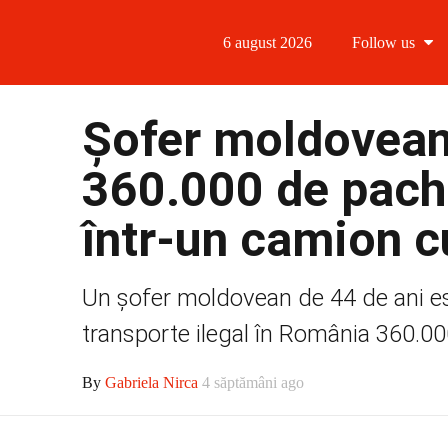
6 august 2026
Follow us
Follow us
Șofer moldovean,
Follow us 
360.000 de pache
Follow us 
într-un camion 
Follow us
Un șofer moldovean de 44 de ani est
transporte ilegal în România 360.00
By
Gabriela Nirca
4 săptămâni ago