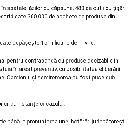
, în spatele lăzilor cu căpșune, 480 de cutii cu țigări
fost ridicate 360.000 de pachete de produse din
fiscate depășește 15 milioane de hrivne.
enal pentru contrabandă cu produse accizabile în
uia în arest preventiv, cu posibilitatea eliberării
vne. Camionul și semiremorca au fost puse sub
or circumstanțelor cazului.
ie până la pronunțarea unei hotărâri judecătorești