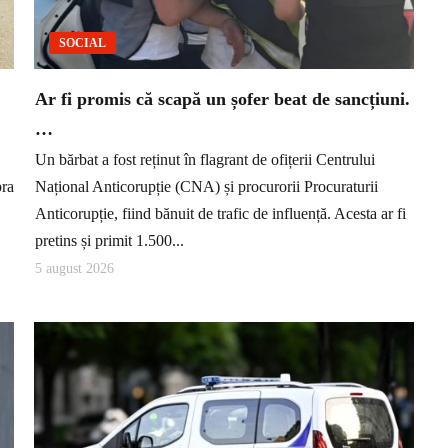
SOCIAL
Ar fi promis că scapă un șofer beat de sancțiuni.
…
Un bărbat a fost reținut în flagrant de ofițerii Centrului
pra
Național Anticorupție (CNA) și procurorii Procuraturii
Anticorupție, fiind bănuit de trafic de influență. Acesta ar fi
pretins și primit 1.500...
5 august 2026