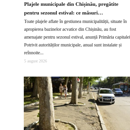
Plajele municipale din Chișinău, pregătite
pentru sezonul estival: ce măsuri…
Toate plajele aflate în gestiunea municipalității, situate în
apropierea bazinelor acvatice din Chișinău, au fost
amenajate pentru sezonul estival, anunță Primăria capitalei
Potrivit autorităților municipale, anual sunt instalate și
reînnoite...
5 august 2026