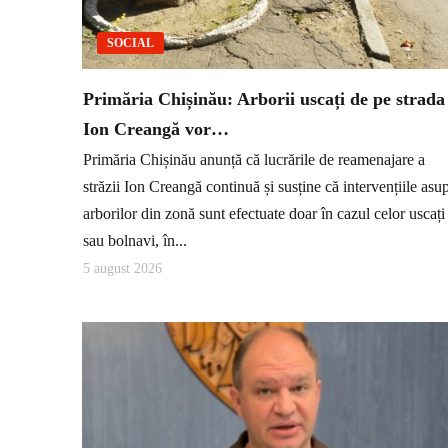
SOCIAL
Primăria Chișinău: Arborii uscați de pe strada
Ion Creangă vor…
Primăria Chișinău anunță că lucrările de reamenajare a
străzii Ion Creangă continuă și susține că intervențiile asu
arborilor din zonă sunt efectuate doar în cazul celor uscați
sau bolnavi, în...
5 august 2026