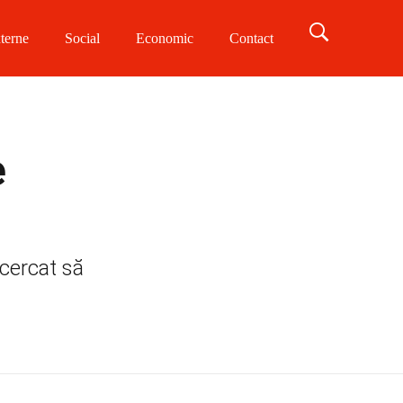
terne
Social
Economic
Contact
e
ncercat să