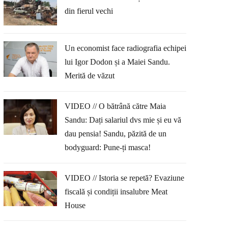
din fierul vechi
Un economist face radiografia echipei
lui Igor Dodon și a Maiei Sandu.
Merită de văzut
VIDEO // O bătrână către Maia
Sandu: Dați salariul dvs mie și eu vă
dau pensia! Sandu, păzită de un
bodyguard: Pune-ți masca!
VIDEO // Istoria se repetă? Evaziune
fiscală și condiții insalubre Meat
House