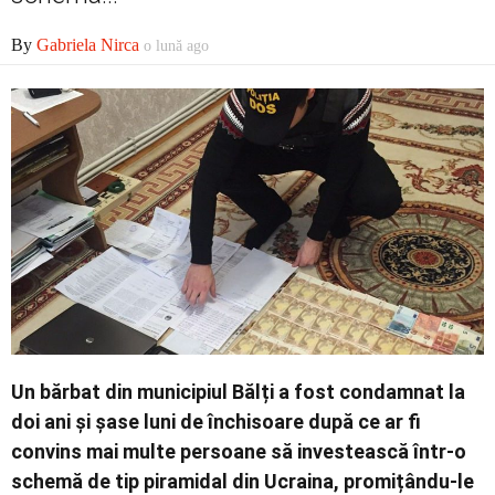
By
Gabriela Nirca
o lună ago
Contact
Un bărbat din municipiul Bălți a fost condamnat la
doi ani și șase luni de închisoare după ce ar fi
convins mai multe persoane să investească într-o
schemă de tip piramidal din Ucraina, promițându-le