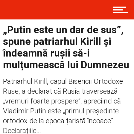
Prima
„Putin este un dar de sus”,
spune patriarhul Kirill și
Politică
îndeamnă rușii să-i
mulțumească lui Dumnezeu
Externe
Patriarhul Kirill, capul Bisericii Ortodoxe
Ruse, a declarat că Rusia traversează
„vremuri foarte prospere”, apreciind că
Social
Vladimir Putin este „primul președinte
ortodox de la epoca țaristă încoace”.
Economic
Declarațiile...