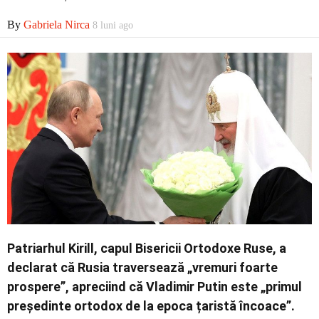
By
Gabriela Nirca
8 luni ago
Contact
Patriarhul Kirill, capul Bisericii Ortodoxe Ruse, a
declarat că Rusia traversează „vremuri foarte
prospere”, apreciind că Vladimir Putin este „primul
președinte ortodox de la epoca țaristă încoace”.