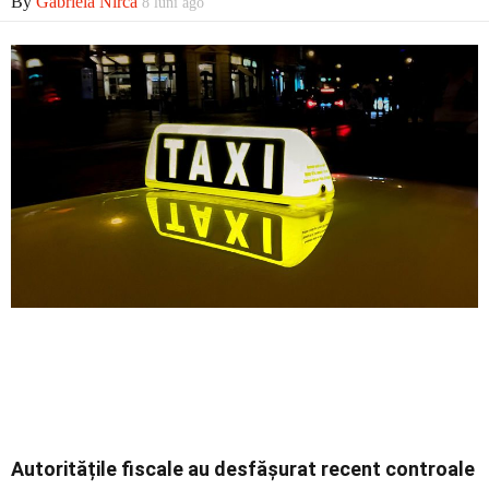
By
Gabriela Nirca
Economic
8 luni ago
Contact
Autoritățile fiscale au desfășurat recent controale