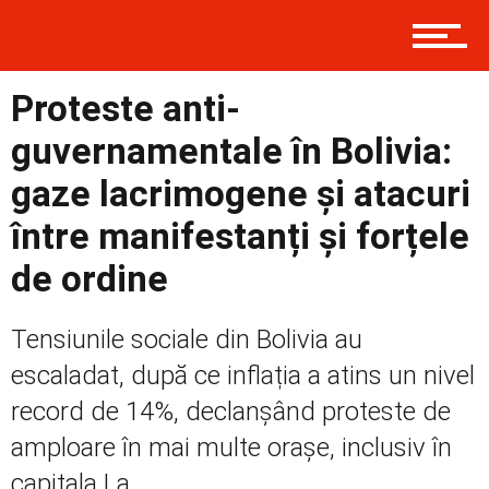
Contact
Proteste anti-
Prima
guvernamentale în Bolivia:
gaze lacrimogene și atacuri
Politică
între manifestanți și forțele
de ordine
Externe
Tensiunile sociale din Bolivia au
escaladat, după ce inflația a atins un nivel
record de 14%, declanșând proteste de
Social
amploare în mai multe orașe, inclusiv în
capitala La...