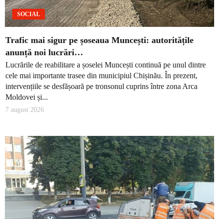
SOCIAL
Trafic mai sigur pe șoseaua Muncești: autoritățile
anunță noi lucrări…
Lucrările de reabilitare a șoselei Muncești continuă pe unul dintre
cele mai importante trasee din municipiul Chișinău. În prezent,
intervențiile se desfășoară pe tronsonul cuprins între zona Arca
Moldovei și...
7 august 2026