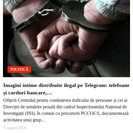
POLITICĂ
Imagini intime distribuite ilegal pe Telegram: telefoane
și carduri bancare,…
Ofițerii Centrului pentru combaterea traficului de persoane și cei ai
Direcției de urmărire penală din cadrul Inspectoratului Național de
Investigații (INI), în comun cu procurorii PCCOCS, documentează
activitatea unui grup...
3 august 2026