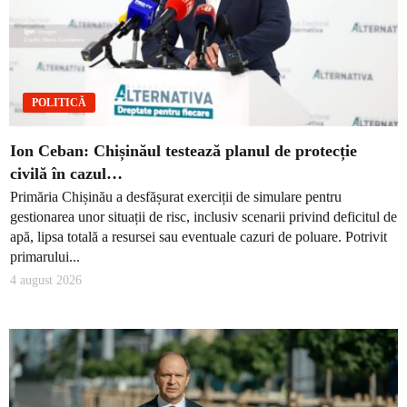
POLITICĂ
Ion Ceban: Chișinăul testează planul de protecție
civilă în cazul…
Primăria Chișinău a desfășurat exerciții de simulare pentru
gestionarea unor situații de risc, inclusiv scenarii privind deficitul de
apă, lipsa totală a resursei sau eventuale cazuri de poluare. Potrivit
primarului...
4 august 2026