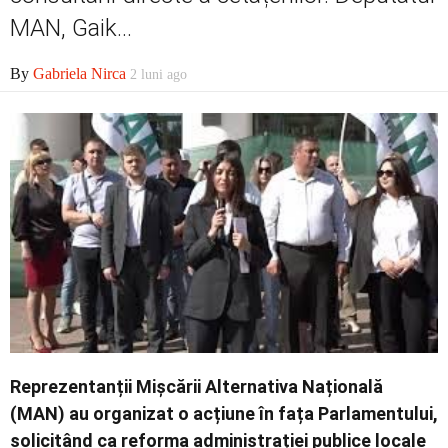
Economic
MAN, Gaik...
By
Gabriela Nirca
2 luni ago
Contact
Reprezentanții Mișcării Alternativa Națională
(MAN) au organizat o acțiune în fața Parlamentului,
solicitând ca reforma administrației publice locale