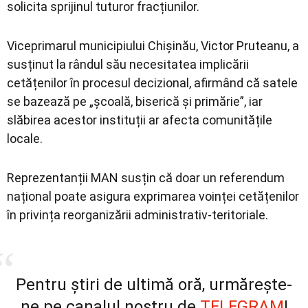
solicita sprijinul tuturor fracțiunilor.
Viceprimarul municipiului Chișinău,
Victor Pruteanu
, a
susținut la rândul său necesitatea implicării
cetățenilor în procesul decizional, afirmând că satele
se bazează pe „școală, biserică și primărie”, iar
slăbirea acestor instituții ar afecta comunitățile
locale.
Reprezentanții MAN susțin că doar un referendum
național poate asigura exprimarea voinței cetățenilor
în privința reorganizării administrativ-teritoriale.
Pentru știri de ultimă oră, urmărește-
ne pe canalul nostru de
TELEGRAM
!