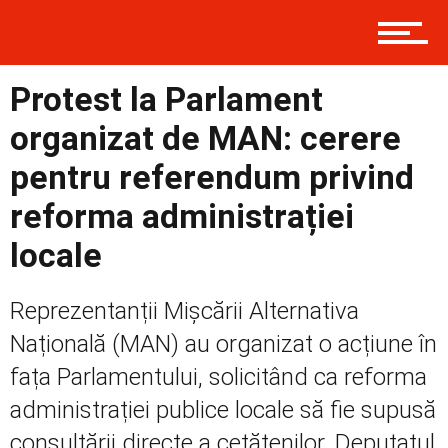
Contact
Protest la Parlament
Prima
organizat de MAN: cerere
pentru referendum privind
Politică
reforma administrației
locale
Externe
Reprezentanții Mișcării Alternativa
Națională (MAN) au organizat o acțiune în
Social
fața Parlamentului, solicitând ca reforma
administrației publice locale să fie supusă
consultării directe a cetățenilor. Deputatul