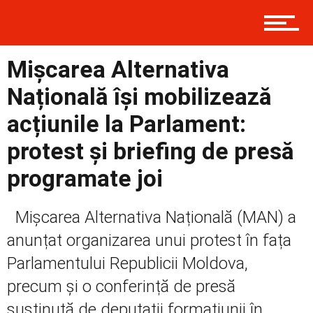
Contact
Mișcarea Alternativa
Prima
Națională își mobilizează
acțiunile la Parlament:
Politică
protest și briefing de presă
programate joi
Externe
Mișcarea Alternativa Națională (MAN) a
anunțat organizarea unui protest în fața
Parlamentului Republicii Moldova,
Social
precum și o conferință de presă
susținută de deputații formațiunii în