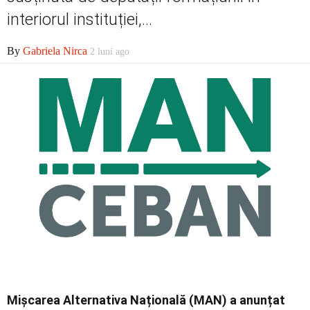
Economic
interiorul instituției,...
By
Gabriela Nirca
2 luni ago
Contact
Mișcarea Alternativa Națională (MAN) a anunțat