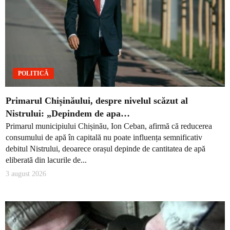
POLITICĂ
Primarul Chișinăului, despre nivelul scăzut al
Nistrului: „Depindem de apa…
Primarul municipiului Chișinău, Ion Ceban, afirmă că reducerea
consumului de apă în capitală nu poate influența semnificativ
debitul Nistrului, deoarece orașul depinde de cantitatea de apă
eliberată din lacurile de...
3 august 2026