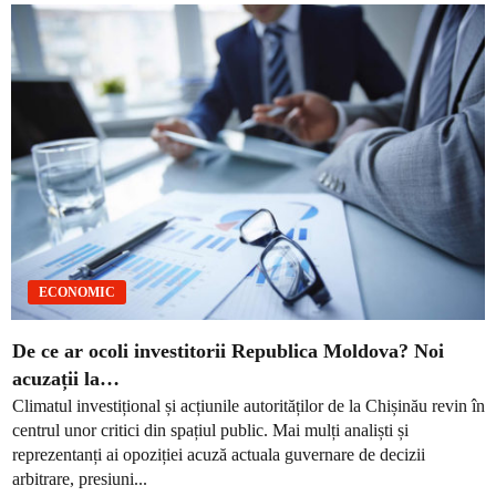
ECONOMIC
De ce ar ocoli investitorii Republica Moldova? Noi
acuzații la…
Climatul investițional și acțiunile autorităților de la Chișinău revin în
centrul unor critici din spațiul public. Mai mulți analiști și
reprezentanți ai opoziției acuză actuala guvernare de decizii
arbitrare, presiuni...