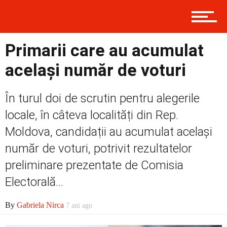
Contact
Primarii care au acumulat
Prima
același număr de voturi
În turul doi de scrutin pentru alegerile
Politică
locale, în câteva localități din Rep.
Moldova, candidații au acumulat același
număr de voturi, potrivit rezultatelor
Externe
preliminare prezentate de Comisia
Electorală...
Social
By
Gabriela Nirca
7 ani ago