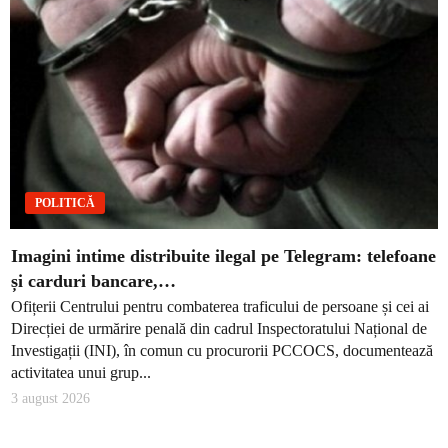
POLITICĂ
Imagini intime distribuite ilegal pe Telegram: telefoane
și carduri bancare,…
Ofițerii Centrului pentru combaterea traficului de persoane și cei ai
Direcției de urmărire penală din cadrul Inspectoratului Național de
Investigații (INI), în comun cu procurorii PCCOCS, documentează
activitatea unui grup...
3 august 2026