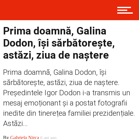
Prima
Prima doamnă, Galina
Dodon, își sărbătorește,
astăzi, ziua de naștere
Politică
Prima doamnă, Galina Dodon, își
Externe
sărbătorește, astăzi, ziua de naștere.
Președintele Igor Dodon i-a transmis un
mesaj emoționant și a postat fotografii
Social
inedite din tinerețea familiei prezidențiale.
Astăzi...
Economic
By
Gabriela Nirca
6 ani ago