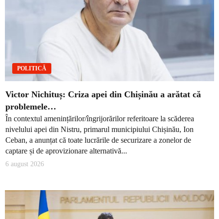
POLITICĂ
Victor Nichituș: Criza apei din Chișinău a arătat că
problemele…
În contextul amenințărilor/îngrijorărilor referitoare la scăderea
nivelului apei din Nistru, primarul municipiului Chișinău, Ion
Ceban, a anunțat că toate lucrările de securizare a zonelor de
captare și de aprovizionare alternativă...
6 august 2026