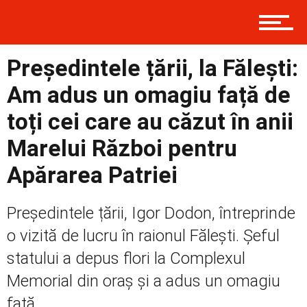
Contact
Președintele țării, la Fălești:
Am adus un omagiu față de
Prima
toți cei care au căzut în anii
Marelui Război pentru
Politică
Apărarea Patriei
Președintele țării, Igor Dodon, întreprinde
Externe
o vizită de lucru în raionul Fălești. Șeful
statului a depus flori la Complexul
Social
Memorial din oraș și a adus un omagiu
față...