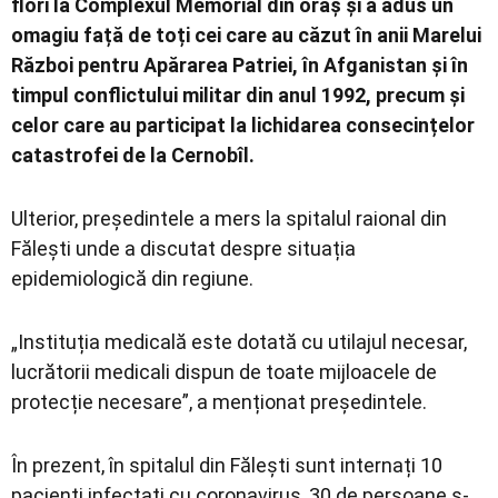
flori la Complexul Memorial din oraș și a adus un
omagiu față de toți cei care au căzut în anii Marelui
Război pentru Apărarea Patriei, în Afganistan și în
timpul conflictului militar din anul 1992, precum și
celor care au participat la lichidarea consecințelor
catastrofei de la Cernobîl.
Ulterior, președintele a mers la spitalul raional din
Fălești unde a discutat despre situația
epidemiologică din regiune.
„Instituția medicală este dotată cu utilajul necesar,
lucrătorii medicali dispun de toate mijloacele de
protecție necesare”, a menționat președintele.
În prezent, în spitalul din Fălești sunt internați 10
pacienți infectați cu coronavirus, 30 de persoane s-