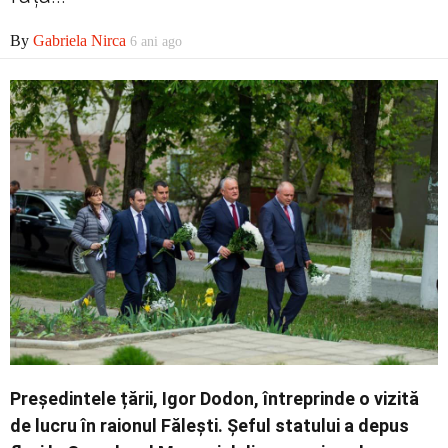
By
Gabriela Nirca
6 ani ago
Economic
Contact
Președintele țării, Igor Dodon, întreprinde o vizită
de lucru în raionul Fălești. Șeful statului a depus