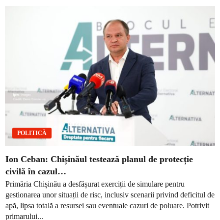
POLITICĂ
Ion Ceban: Chișinăul testează planul de protecție
civilă în cazul…
Primăria Chișinău a desfășurat exerciții de simulare pentru
gestionarea unor situații de risc, inclusiv scenarii privind deficitul de
apă, lipsa totală a resursei sau eventuale cazuri de poluare. Potrivit
primarului...