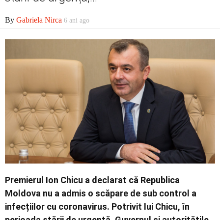
Economic
By
Gabriela Nirca
6 ani ago
Contact
Premierul Ion Chicu a declarat că Republica
Moldova nu a admis o scăpare de sub control a
infecțiilor cu coronavirus. Potrivit lui Chicu, în
perioada stării de urgență, Guvernul și autoritățile