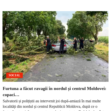
SOCIAL
Furtuna a făcut ravagii în nordul și centrul Moldovei:
copaci…
Salvatorii și polițiștii au intervenit joi după-amiază în mai multe
localități din nordul și centrul Republicii Moldova, după ce o