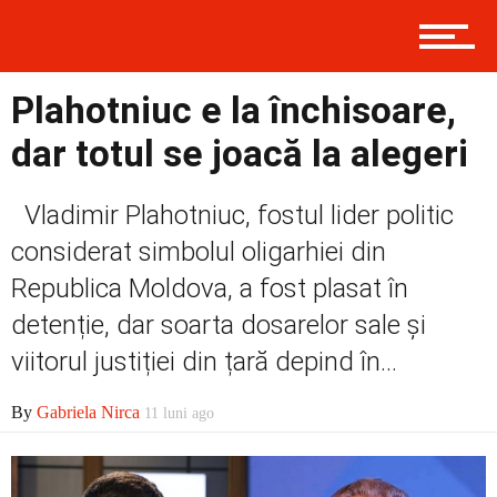
Contact
Plahotniuc e la închisoare,
Prima
dar totul se joacă la alegeri
Vladimir Plahotniuc, fostul lider politic
Politică
considerat simbolul oligarhiei din
Republica Moldova, a fost plasat în
detenție, dar soarta dosarelor sale și
Externe
viitorul justiției din țară depind în...
By
Gabriela Nirca
11 luni ago
Social