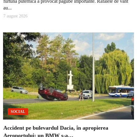
furtună puternică a provocat pagube importante. Rafalele de vânt
au...
7 august 2026
SOCIAL
Accident pe bulevardul Dacia, în apropierea
Aeroportului: un BMW s-a…