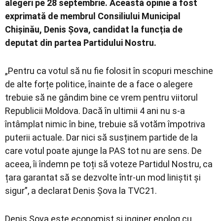
alegeri pe 28 septembrie. Această opinie a fost
exprimată de membrul Consiliului Municipal
Chișinău, Denis Șova, candidat la funcția de
deputat din partea Partidului Nostru.
„Pentru ca votul să nu fie folosit în scopuri meschine
de alte forțe politice, înainte de a face o alegere
trebuie să ne gândim bine ce vrem pentru viitorul
Republicii Moldova. Dacă în ultimii 4 ani nu s-a
întâmplat nimic în bine, trebuie să votăm împotriva
puterii actuale. Dar nici să susținem partide de la
care votul poate ajunge la PAS tot nu are sens. De
aceea, îi îndemn pe toți să voteze Partidul Nostru, ca
țara garantat să se dezvolte într-un mod liniștit și
sigur”, a declarat Denis Șova la TVC21.
Denis Șova este economist și inginer enolog cu