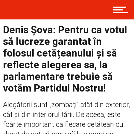
Prima
Denis Șova: Pentru ca votul
să lucreze garantat în
Politică
folosul cetățeanului și să
reflecte alegerea sa, la
Externe
parlamentare trebuie să
votăm Partidul Nostru!
Social
Alegătorii sunt „zombați” atât din exterior,
cât și din interiorul țării. De aceea, este
Economic
foarte important ca fiecare cetățean cu