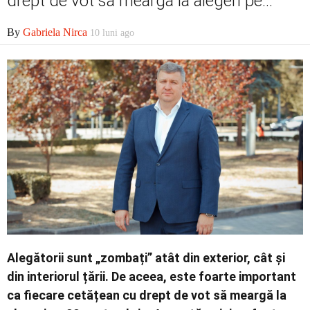
drept de vot să meargă la alegeri pe...
Contact
By
Gabriela Nirca
10 luni ago
Alegătorii sunt „zombați” atât din exterior, cât și
din interiorul țării. De aceea, este foarte important
ca fiecare cetățean cu drept de vot să meargă la