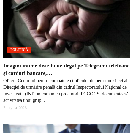
POLITICĂ
Imagini intime distribuite ilegal pe Telegram: telefoane
și carduri bancare,…
Ofițerii Centrului pentru combaterea traficului de persoane și cei ai
Direcției de urmărire penală din cadrul Inspectoratului Național de
Investigații (INI), în comun cu procurorii PCCOCS, documentează
activitatea unui grup...
3 august 2026