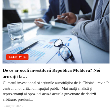
ECONOMIC
De ce ar ocoli investitorii Republica Moldova? Noi
acuzații la…
Climatul investițional și acțiunile autorităților de la Chișinău revin în
centrul unor critici din spațiul public. Mai mulți analiști și
reprezentanți ai opoziției acuză actuala guvernare de decizii
arbitrare, presiuni...
3 august 2026