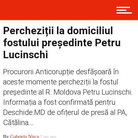
Contact
Percheziții la domiciliul
fostului președinte Petru
Prima
Lucinschi
Politică
Procurorii Anticorupție desfășoară în
aceste momente percheziții la fostul
președinte al R. Moldova Petru Lucinschi.
Externe
Informația a fost confirmată pentru
Deschide.MD de ofițerul de presă al PA,
Cătălina...
Social
By
Gabriela Nirca
7 ani ago