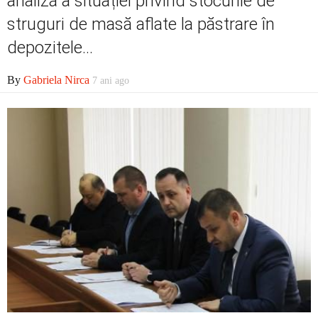
analiză a situației privind stocurile de
struguri de masă aflate la păstrare în
depozitele...
Contact
By
Gabriela Nirca
7 ani ago