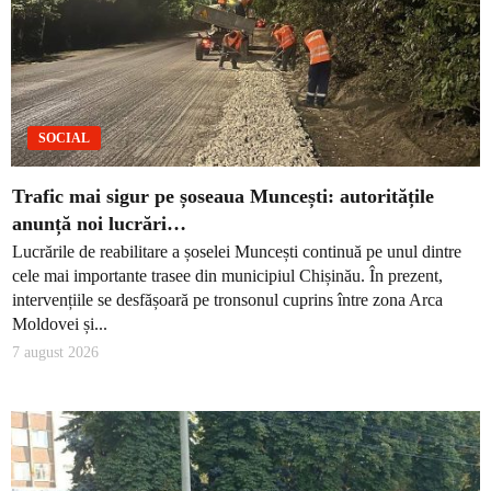
SOCIAL
Trafic mai sigur pe șoseaua Muncești: autoritățile
anunță noi lucrări…
Lucrările de reabilitare a șoselei Muncești continuă pe unul dintre
cele mai importante trasee din municipiul Chișinău. În prezent,
intervențiile se desfășoară pe tronsonul cuprins între zona Arca
Moldovei și...
7 august 2026