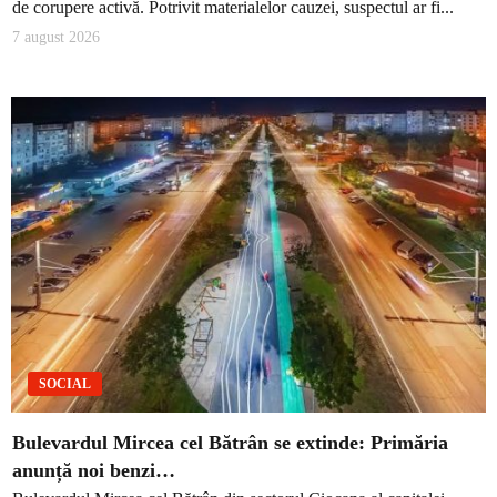
de corupere activă. Potrivit materialelor cauzei, suspectul ar fi...
7 august 2026
SOCIAL
Bulevardul Mircea cel Bătrân se extinde: Primăria
anunță noi benzi…