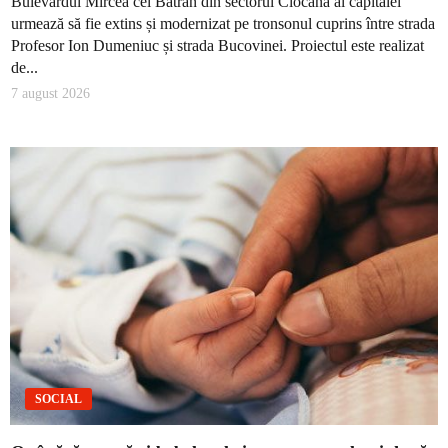
Bulevardul Mircea cel Bătrân din sectorul Ciocana al capitalei
urmează să fie extins și modernizat pe tronsonul cuprins între strada
Profesor Ion Dumeniuc și strada Bucovinei. Proiectul este realizat
de...
7 august 2026
SOCIAL