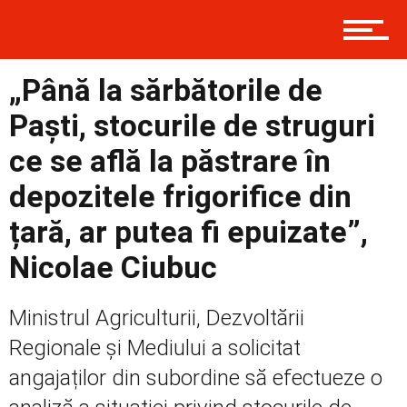
Prima
„Până la sărbătorile de
Paști, stocurile de struguri
Politică
ce se află la păstrare în
depozitele frigorifice din
țară, ar putea fi epuizate”,
Externe
Nicolae Ciubuc
Social
Ministrul Agriculturii, Dezvoltării
Regionale și Mediului a solicitat
angajaților din subordine să efectueze o
Economic