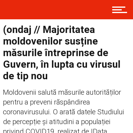
Contact
(ondaj // Majoritatea
Prima
moldovenilor susține
măsurile întreprinse de
Politică
Guvern, în lupta cu virusul
de tip nou
Externe
Moldovenii salută măsurile autorităților
pentru a preveni răspândirea
Social
coronavirusului. O arată datele Studiului
de percepție și atitudini a populației
privind COVID19, realizat de IData,