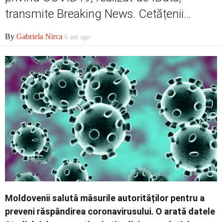
Economic
transmite Breaking News. Cetățenii...
By
Gabriela Nirca
6 ani ago
Contact
Moldovenii salută măsurile autorităților pentru a
preveni răspândirea coronavirusului. O arată datele