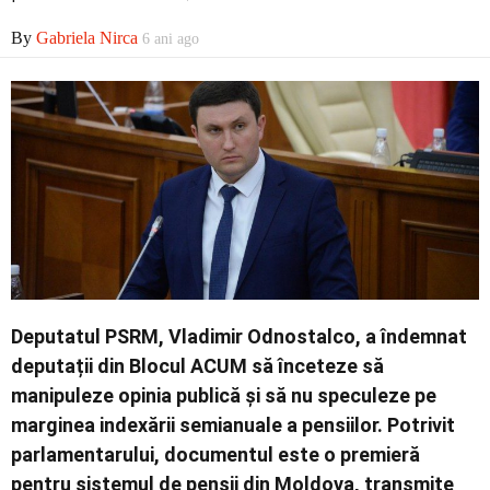
Economic
By
Gabriela Nirca
6 ani ago
Contact
Deputatul PSRM, Vladimir Odnostalco, a îndemnat
deputații din Blocul ACUM să înceteze să
manipuleze opinia publică și să nu speculeze pe
marginea indexării semianuale a pensiilor. Potrivit
parlamentarului, documentul este o premieră
pentru sistemul de pensii din Moldova, transmite