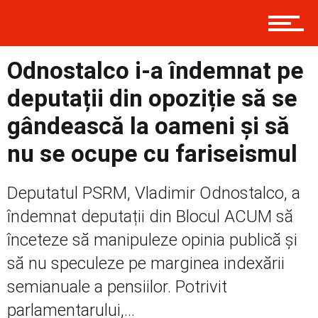
Contact
Odnostalco i-a îndemnat pe
Prima
deputații din opoziție să se
gândească la oameni și să
Politică
nu se ocupe cu fariseismul
Deputatul PSRM, Vladimir Odnostalco, a
Externe
îndemnat deputații din Blocul ACUM să
înceteze să manipuleze opinia publică și
să nu speculeze pe marginea indexării
Social
semianuale a pensiilor. Potrivit
parlamentarului,...