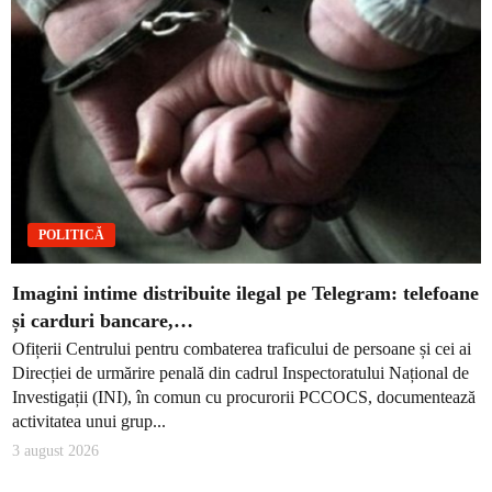
POLITICĂ
Imagini intime distribuite ilegal pe Telegram: telefoane
și carduri bancare,…
Ofițerii Centrului pentru combaterea traficului de persoane și cei ai
Direcției de urmărire penală din cadrul Inspectoratului Național de
Investigații (INI), în comun cu procurorii PCCOCS, documentează
activitatea unui grup...
3 august 2026