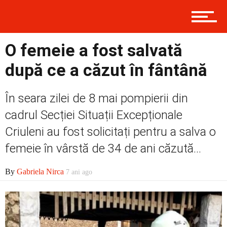
Contact
O femeie a fost salvată
după ce a căzut în fântână
Prima
În seara zilei de 8 mai pompierii din
cadrul Secției Situații Excepționale
Politică
Criuleni au fost solicitați pentru a salva o
femeie în vârstă de 34 de ani căzută...
By
Gabriela Nirca
Externe
7 ani ago
Social