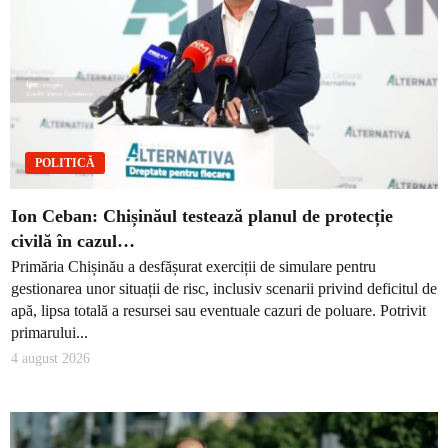
POLITICĂ
Ion Ceban: Chișinăul testează planul de protecție
civilă în cazul…
Primăria Chișinău a desfășurat exerciții de simulare pentru
gestionarea unor situații de risc, inclusiv scenarii privind deficitul de
apă, lipsa totală a resursei sau eventuale cazuri de poluare. Potrivit
primarului...
4 august 2026