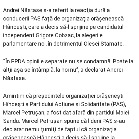
Andrei Năstase s-a referit la reacţia dură a
conducerii PAS faţă de organizaţia orăşenească
Hânceşti, care a decis să-l sprijine pe candidatul
independent Grigore Cobzac, la alegerile
parlamentare noi, în detrimentul Olesei Stamate.
“În PPDA opiniile separate nu se condamnă. Poate la
alţii aşa se întâmplă, la noi nu”, a declarat Andrei
Năstase.
Amintim că preşedintele organizaţiei orăşeneşti
Hînceşti a Partidului Acțiune și Solidaritate (PAS),
Marcel Petruşan, a fost dat afară din partidul Maiei
Sandu. Marcel Petruşan spune că liderii PAS s-au
declarat nemulţumiţi de faptul că organizaţia
orăşenească Hânceşti a decis să-l sprijine la