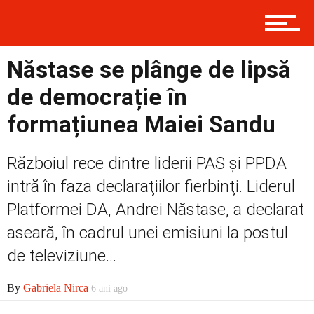
Contact
Năstase se plânge de lipsă
de democrație în
Prima
formațiunea Maiei Sandu
Politică
Războiul rece dintre liderii PAS şi PPDA
intră în faza declaraţiilor fierbinţi. Liderul
Platformei DA, Andrei Năstase, a declarat
Externe
aseară, în cadrul unei emisiuni la postul
de televiziune...
Social
By
Gabriela Nirca
6 ani ago