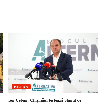
POLITICĂ
Ion Ceban: Chișinăul testează planul de