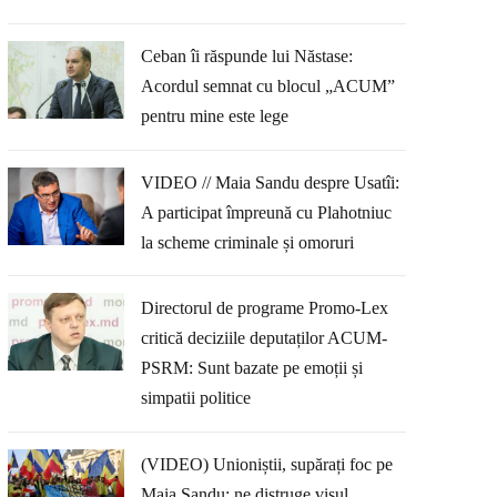
Ceban îi răspunde lui Năstase:
Acordul semnat cu blocul „ACUM”
pentru mine este lege
VIDEO // Maia Sandu despre Usatîi:
A participat împreună cu Plahotniuc
la scheme criminale și omoruri
Directorul de programe Promo-Lex
critică deciziile deputaților ACUM-
PSRM: Sunt bazate pe emoții și
simpatii politice
(VIDEO) Unioniștii, supărați foc pe
Maia Sandu: ne distruge visul