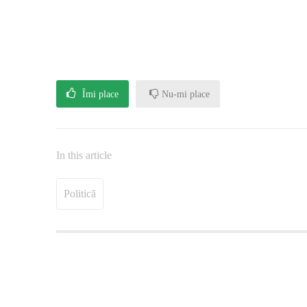
Îmi place
Nu-mi place
In this article
Politică