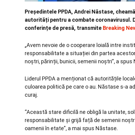
Președintele PPDA, Andrei Năstase, cheamă 
autorități pentru a combate coronavirusul. 
conferințe de presă, transmite
Breaking Ne
„Avem nevoie de o cooperare loială intre insti
responsabilitate a situației din partea acestor
noștri, părinții, bunicii, semenii noștri”, a spu
Liderul PPDA a menționat că autoritățile local
culoarea politică pe care o au. Năstase s-a ad
curaj.
“Această stare dificilă ne obligă la unitate, so
responsabilitate și grijă față de semenii noștri
oamenii în etate”, a mai spus Năstase.