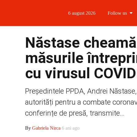
6 august 2026
Follow us
Follow us
Năstase cheamă 
Follow us 
măsurile întrepri
Follow us 
cu virusul COVI
Follow us
Președintele PPDA, Andrei Năstase,
autorități pentru a combate coronav
conferințe de presă, transmite...
By
Gabriela Nirca
6 ani ago