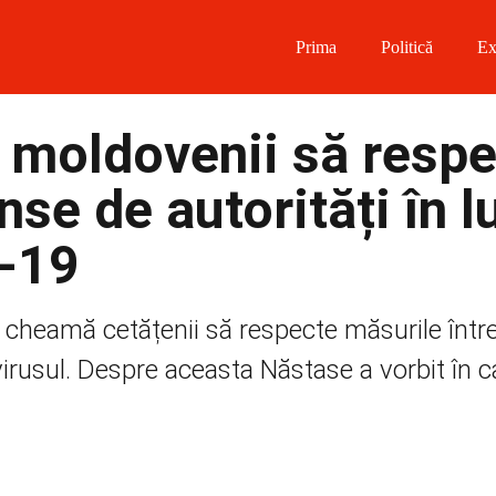
Prima
Politică
Ex
 on Facebook
moldovenii să respe
on Twitter
nse de autorități în l
on Instagram
D-19
 on Telegram
 cheamă cetățenii să respecte măsurile într
irusul. Despre aceasta Năstase a vorbit în c