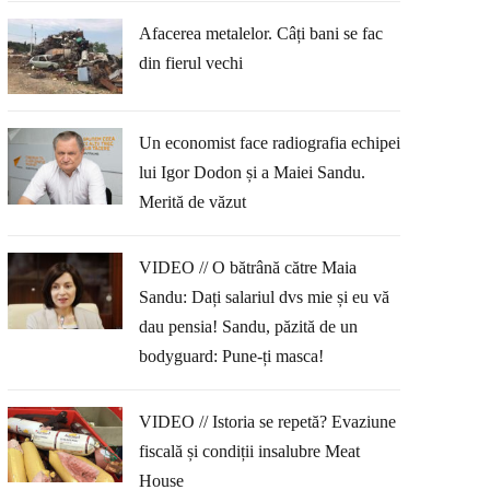
Afacerea metalelor. Câți bani se fac
din fierul vechi
Un economist face radiografia echipei
lui Igor Dodon și a Maiei Sandu.
Merită de văzut
VIDEO // O bătrână către Maia
Sandu: Dați salariul dvs mie și eu vă
dau pensia! Sandu, păzită de un
bodyguard: Pune-ți masca!
VIDEO // Istoria se repetă? Evaziune
fiscală și condiții insalubre Meat
House