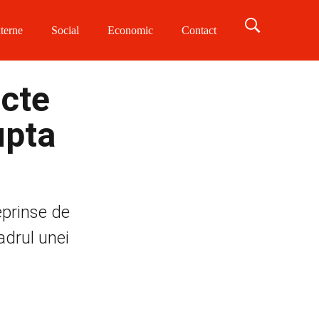
terne
Social
Economic
Contact
cte
upta
eprinse de
adrul unei