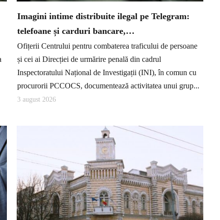
Imagini intime distribuite ilegal pe Telegram:
telefoane și carduri bancare,…
Ofițerii Centrului pentru combaterea traficului de persoane
a
și cei ai Direcției de urmărire penală din cadrul
Inspectoratului Național de Investigații (INI), în comun cu
procurorii PCCOCS, documentează activitatea unui grup...
3 august 2026