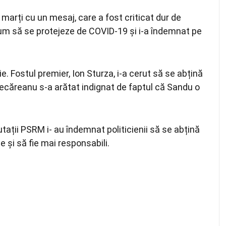
 marți cu un mesaj, care a fost criticat dur de
cum să se protejeze de COVID-19 și i-a îndemnat pe
e. Fostul premier, Ion Sturza, i-a cerut să se abțină
 Secăreanu s-a arătat indignat de faptul că Sandu o
tații PSRM i- au îndemnat politicienii să se abțină
 și să fie mai responsabili.