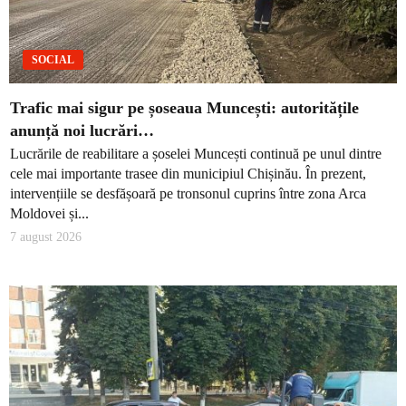
SOCIAL
Trafic mai sigur pe șoseaua Muncești: autoritățile
anunță noi lucrări…
Lucrările de reabilitare a șoselei Muncești continuă pe unul dintre
cele mai importante trasee din municipiul Chișinău. În prezent,
intervențiile se desfășoară pe tronsonul cuprins între zona Arca
Moldovei și...
7 august 2026