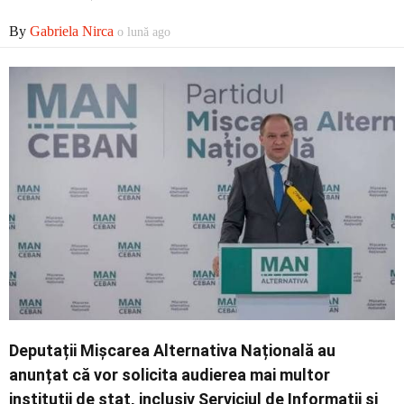
Economic
By
Gabriela Nirca
o lună ago
Contact
Deputații
Mișcarea Alternativa Națională
au
anunțat că vor solicita audierea mai multor
instituții de stat, inclusiv
Serviciul de Informații și