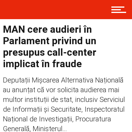
Contact
MAN cere audieri în
Prima
Parlament privind un
presupus call-center
Politică
implicat în fraude
Deputații Mișcarea Alternativa Națională
Externe
au anunțat că vor solicita audierea mai
multor instituții de stat, inclusiv Serviciul
Social
de Informații și Securitate, Inspectoratul
Național de Investigații, Procuratura
Generală, Ministerul...