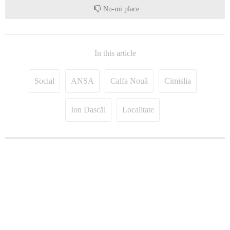
Nu-mi place
In this article
Social
ANSA
Calfa Nouă
Cimislia
Ion Dascăl
Localitate