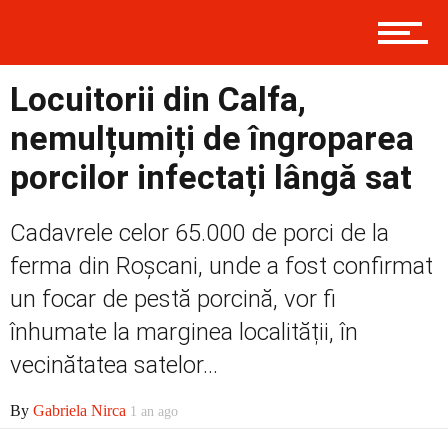
Politică
Locuitorii din Calfa,
Externe
nemulțumiți de îngroparea
porcilor infectați lângă sat
Social
Cadavrele celor 65.000 de porci de la
ferma din Roșcani, unde a fost confirmat
Economic
un focar de pestă porcină, vor fi
înhumate la marginea localității, în
vecinătatea satelor...
Contact
By
Gabriela Nirca
1 an ago