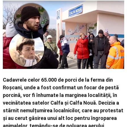
Cadavrele celor 65.000 de porci de la ferma din
Roșcani, unde a fost confirmat un focar de pestă
porcină, vor fi înhumate la marginea localității, în
vecinătatea satelor Calfa și Calfa Nouă. Decizia a
stârnit nemulțumirea localnicilor, care au protestat
și au cerut găsirea unui alt loc pentru îngroparea
animalelor, temându-se de poluarea aerului,