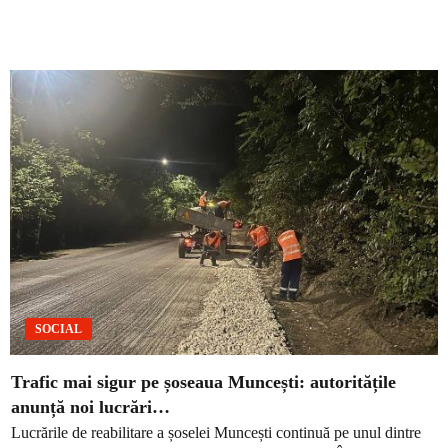
SOCIAL
Trafic mai sigur pe șoseaua Muncești: autoritățile
anunță noi lucrări…
Lucrările de reabilitare a șoselei Muncești continuă pe unul dintre