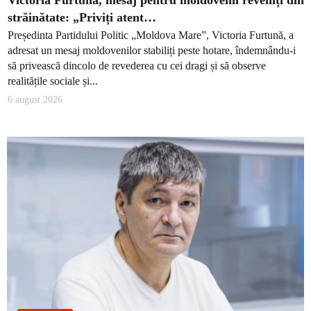
Victoria Furtună, mesaj pentru moldovenii reveniți din
străinătate: „Priviți atent…
Președinta Partidului Politic „Moldova Mare”, Victoria Furtună, a
adresat un mesaj moldovenilor stabiliți peste hotare, îndemnându-i
să privească dincolo de revederea cu cei dragi și să observe
realitățile sociale și...
6 august 2026