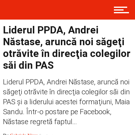
Contact
Liderul PPDA, Andrei
Prima
Năstase, aruncă noi săgeţi
otrăvite în direcţia colegilor
Politică
săi din PAS
Liderul PPDA, Andrei Năstase, aruncă noi
Externe
săgeţi otrăvite în direcţia colegilor săi din
PAS şi a liderului acestei formaţiuni, Maia
Social
Sandu. Într-o postare pe Facebook,
Năstase regretă faptul...
Economic