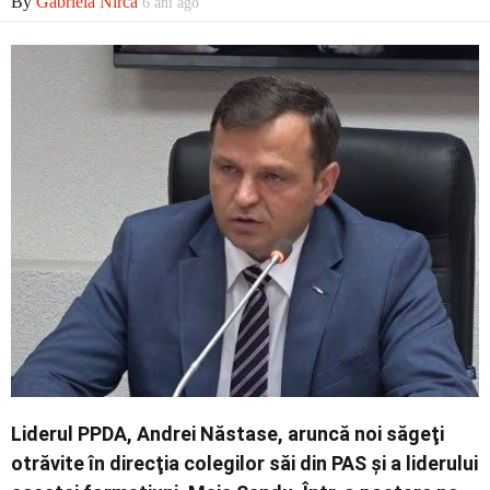
By
Gabriela Nirca
6 ani ago
Contact
Liderul PPDA, Andrei Năstase, aruncă noi săgeţi
otrăvite în direcţia colegilor săi din PAS şi a liderului