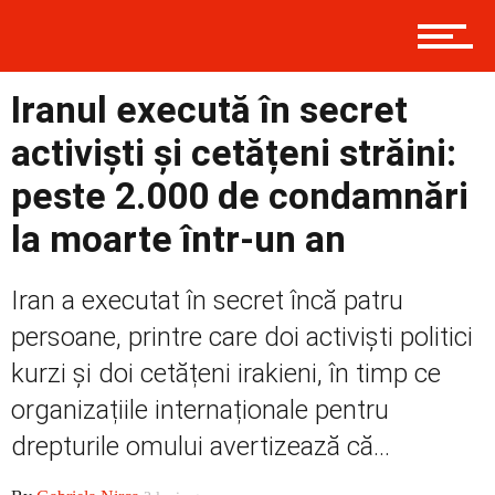
Politică
Iranul execută în secret
activiști și cetățeni străini:
Externe
peste 2.000 de condamnări
la moarte într-un an
Social
Iran a executat în secret încă patru
persoane, printre care doi activiști politici
kurzi și doi cetățeni irakieni, în timp ce
Economic
organizațiile internaționale pentru
drepturile omului avertizează că...
Contact