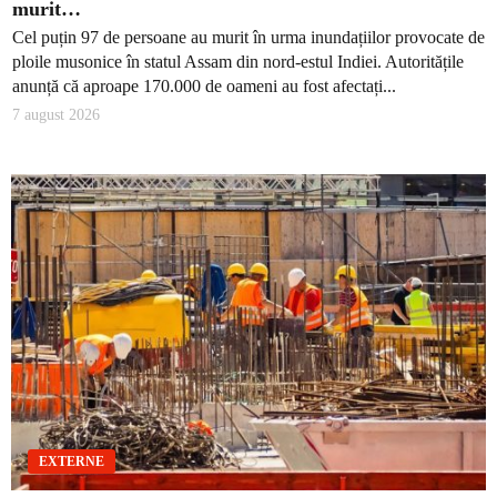
murit…
Cel puțin 97 de persoane au murit în urma inundațiilor provocate de
ploile musonice în statul Assam din nord-estul Indiei. Autoritățile
anunță că aproape 170.000 de oameni au fost afectați...
7 august 2026
EXTERNE