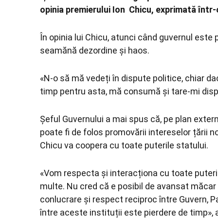
opinia premierului Ion Chicu, exprimată înt
În opinia lui Chicu, atunci când guvernul este 
seamănă dezordine și haos.
«N-o să mă vedeți în dispute politice, chiar d
timp pentru asta, mă consumă și tare-mi displ
Șeful Guvernului a mai spus că, pe plan extern
poate fi de folos promovării intereselor țării n
Chicu va coopera cu toate puterile statului.
«Vom respecta și interacționa cu toate puter
multe. Nu cred că e posibil de avansat măcar 
conlucrare și respect reciproc între Guvern, P
între aceste instituții este pierdere de timp»,