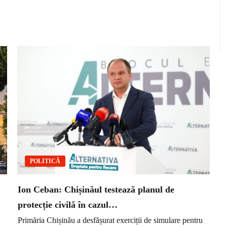
POLITICĂ
Ion Ceban: Chișinăul testează planul de
protecție civilă în cazul…
Primăria Chișinău a desfășurat exerciții de simulare pentru