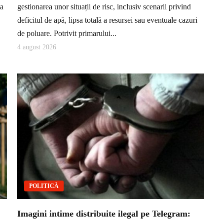
ea
gestionarea unor situații de risc, inclusiv scenarii privind
deficitul de apă, lipsa totală a resursei sau eventuale cazuri
de poluare. Potrivit primarului...
4 august 2026
POLITICĂ
Imagini intime distribuite ilegal pe Telegram: