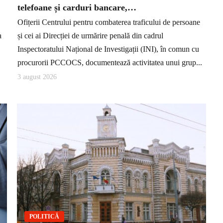
telefoane și carduri bancare,…
Ofițerii Centrului pentru combaterea traficului de persoane
a
și cei ai Direcției de urmărire penală din cadrul
Inspectoratului Național de Investigații (INI), în comun cu
procurorii PCCOCS, documentează activitatea unui grup...
3 august 2026
POLITICĂ