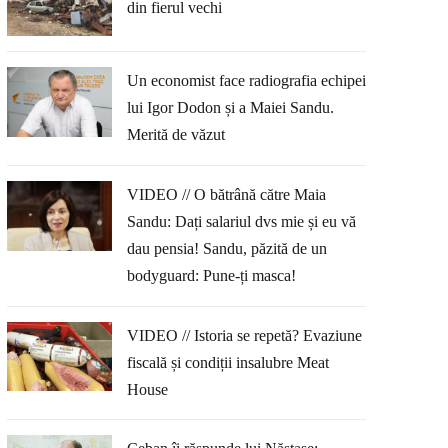
din fierul vechi
Un economist face radiografia echipei
lui Igor Dodon și a Maiei Sandu.
Merită de văzut
VIDEO // O bătrână către Maia
Sandu: Dați salariul dvs mie și eu vă
dau pensia! Sandu, păzită de un
bodyguard: Pune-ți masca!
VIDEO // Istoria se repetă? Evaziune
fiscală și condiții insalubre Meat
House