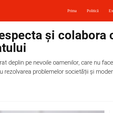
Prima
Politică
Ex
 on Facebook
especta și colabora 
on Twitter
atului
on Instagram
t deplin pe nevoile oamenilor, care nu face 
 on Telegram
u rezolvarea problemelor societății și mode