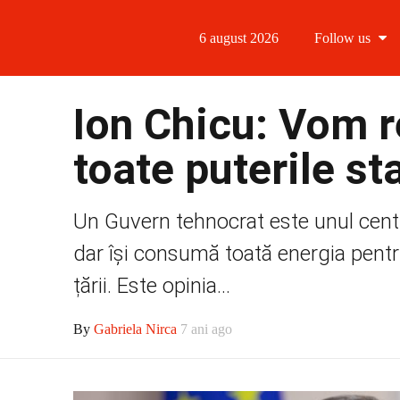
6 august 2026
Follow us
Follow us
Ion Chicu: Vom r
Follow us 
toate puterile st
Follow us 
Un Guvern tehnocrat este unul centra
Follow us
dar își consumă toată energia pentr
țării. Este opinia...
By
Gabriela Nirca
7 ani ago