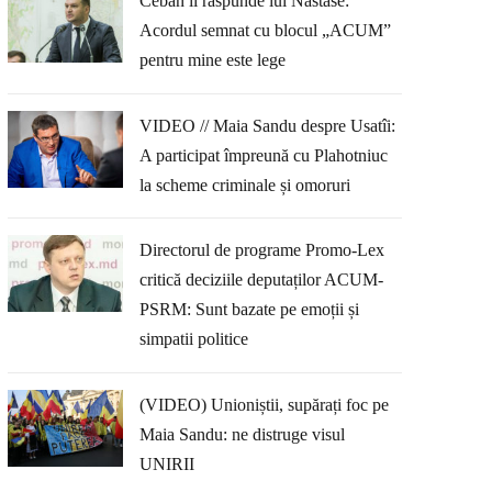
Ceban îi răspunde lui Năstase:
Acordul semnat cu blocul „ACUM”
pentru mine este lege
VIDEO // Maia Sandu despre Usatîi:
A participat împreună cu Plahotniuc
la scheme criminale și omoruri
Directorul de programe Promo-Lex
critică deciziile deputaților ACUM-
PSRM: Sunt bazate pe emoții și
simpatii politice
(VIDEO) Unioniștii, supărați foc pe
Maia Sandu: ne distruge visul
UNIRII