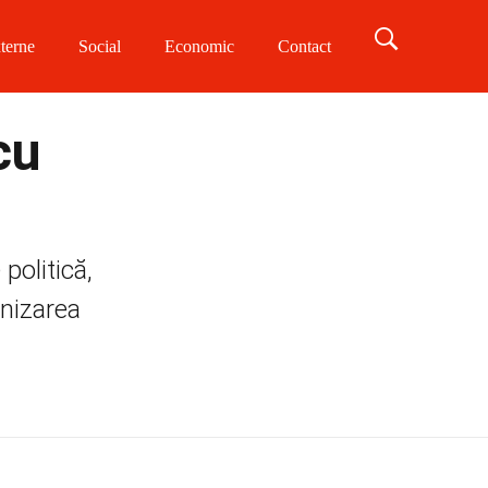
terne
Social
Economic
Contact
cu
politică,
rnizarea