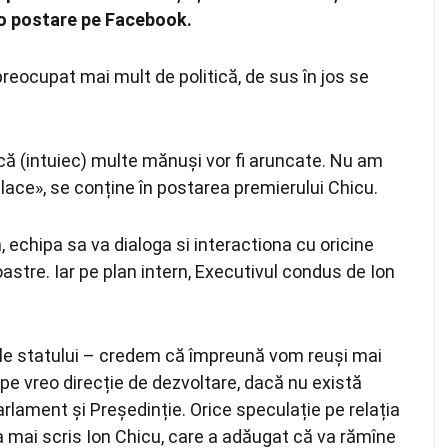
r-o postare pe Facebook.
preocupat mai mult de politică, de sus în jos se
acă (intuiec) multe mănuși vor fi aruncate. Nu am
ace», se conține în postarea premierului Chicu.
, echipa sa va dialoga si interactiona cu oricine
oastre. Iar pe plan intern, Executivul condus de Ion
ile statului – credem că împreună vom reuși mai
pe vreo direcție de dezvoltare, dacă nu există
arlament și Președinție. Orice speculație pe relația
 a mai scris Ion Chicu, care a adăugat că va rămîne