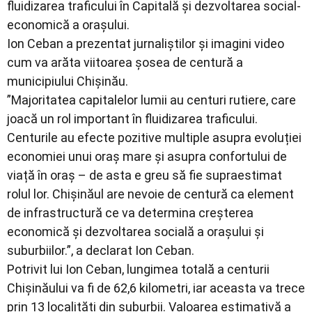
fluidizarea traficului în Capitală şi dezvoltarea social-
economică a oraşului.
Ion Ceban a prezentat jurnaliştilor şi imagini video
cum va arăta viitoarea șosea de centură a
municipiului Chișinău.
”Majoritatea capitalelor lumii au centuri rutiere, care
joacă un rol important în fluidizarea traficului.
Centurile au efecte pozitive multiple asupra evoluției
economiei unui oraș mare și asupra confortului de
viață în oraș – de asta e greu să fie supraestimat
rolul lor. Chişinăul are nevoie de centură ca element
de infrastructură ce va determina creșterea
economică și dezvoltarea socială a orașului și
suburbiilor.”, a declarat Ion Ceban.
Potrivit lui Ion Ceban, lungimea totală a centurii
Chişinăului va fi de 62,6 kilometri, iar aceasta va trece
prin 13 localități din suburbii. Valoarea estimativă a