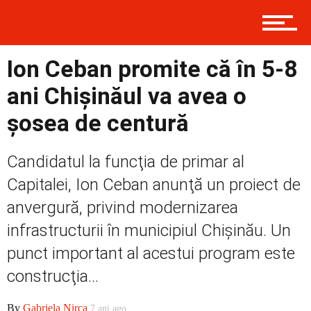
Contact
Ion Ceban promite că în 5-8
Prima
ani Chișinăul va avea o
șosea de centură
Politică
Candidatul la funcţia de primar al
Capitalei, Ion Ceban anunţă un proiect de
Externe
anvergură, privind modernizarea
infrastructurii în municipiul Chişinău. Un
punct important al acestui program este
Social
construcţia...
By
Gabriela Nirca
7 ani ago