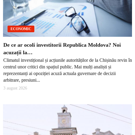
ECONOMIC
De ce ar ocoli investitorii Republica Moldova? Noi
acuzații la…
Climatul investițional și acțiunile autorităților de la Chișinău revin în
centrul unor critici din spațiul public. Mai mulți analiști și
reprezentanți ai opoziției acuză actuala guvernare de decizii
arbitrare, presiuni...
3 august 2026