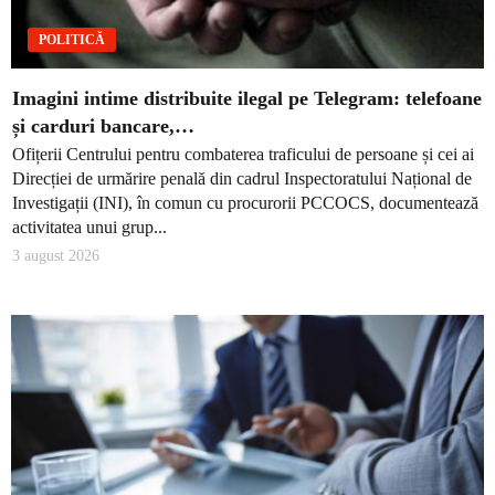
POLITICĂ
Imagini intime distribuite ilegal pe Telegram: telefoane
și carduri bancare,…
Ofițerii Centrului pentru combaterea traficului de persoane și cei ai
Direcției de urmărire penală din cadrul Inspectoratului Național de
Investigații (INI), în comun cu procurorii PCCOCS, documentează
activitatea unui grup...
3 august 2026