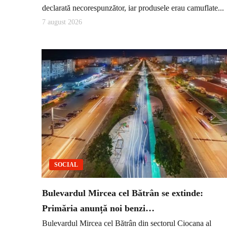
declarată necorespunzător, iar produsele erau camuflate...
7 august 2026
SOCIAL
Bulevardul Mircea cel Bătrân se extinde:
Primăria anunță noi benzi…
Bulevardul Mircea cel Bătrân din sectorul Ciocana al