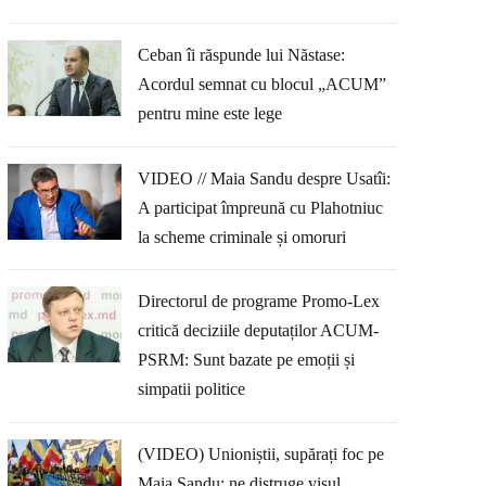
Ceban îi răspunde lui Năstase:
Acordul semnat cu blocul „ACUM”
pentru mine este lege
VIDEO // Maia Sandu despre Usatîi:
A participat împreună cu Plahotniuc
la scheme criminale și omoruri
Directorul de programe Promo-Lex
critică deciziile deputaților ACUM-
PSRM: Sunt bazate pe emoții și
simpatii politice
(VIDEO) Unioniștii, supărați foc pe
Maia Sandu: ne distruge visul