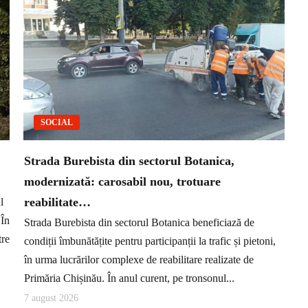
SOCIAL
Strada Burebista din sectorul Botanica,
modernizată: carosabil nou, trotuare
reabilitate…
l
 În
Strada Burebista din sectorul Botanica beneficiază de
tre
condiții îmbunătățite pentru participanții la trafic și pietoni,
în urma lucrărilor complexe de reabilitare realizate de
Primăria Chișinău. În anul curent, pe tronsonul...
7 august 2026