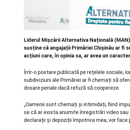
Liderul Mișcării Alternativa Națională (MAN) 
susține că angajații Primăriei Chișinău ar fi s
acțiuni care, în opinia sa, ar avea un caracter
Într-o postare publicată pe rețelele sociale, I
subdiviziuni ale Primăriei ar fi chemați să ofer
dosare penale dacă refuză să coopereze.
„Oamenii sunt chemați și intimidați, fiind imp
se că ar exista anumite înregistrări video sau
declarații și depoziții împotriva mea, vor face