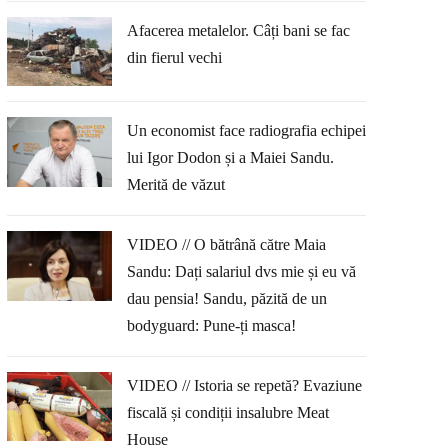
Afacerea metalelor. Câți bani se fac
din fierul vechi
Un economist face radiografia echipei
lui Igor Dodon și a Maiei Sandu.
Merită de văzut
VIDEO // O bătrână către Maia
Sandu: Dați salariul dvs mie și eu vă
dau pensia! Sandu, păzită de un
bodyguard: Pune-ți masca!
VIDEO // Istoria se repetă? Evaziune
fiscală și condiții insalubre Meat
House