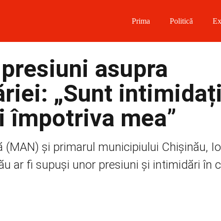
Prima
Politică
Ex
 on Facebook
presiuni asupra
on Twitter
riei: „Sunt intimidaț
on Instagram
i împotriva mea”
 on Telegram
lă (MAN) și primarul municipiului Chișinău, I
ău ar fi supuși unor presiuni și intimidări în 