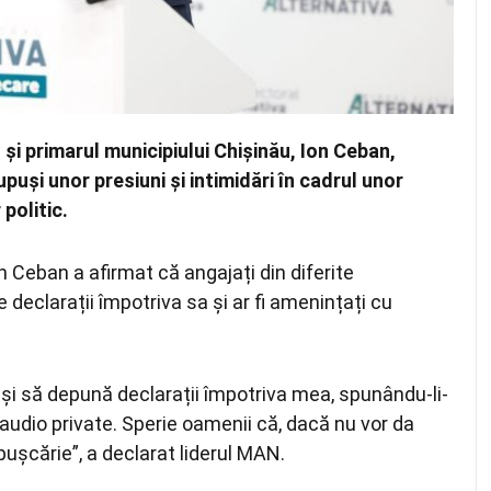
și primarul municipiului Chișinău,
Ion Ceban
,
upuși unor presiuni și intimidări în cadrul unor
 politic.
on Ceban a afirmat că angajați din diferite
e declarații împotriva sa și ar fi amenințați cu
uși să depună declarații împotriva mea, spunându-li-
 audio private. Sperie oamenii că, dacă nu vor da
 pușcărie”, a declarat liderul MAN.