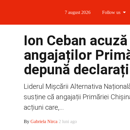
7 august 2026
Follow us
Follow us
Ion Ceban acuză 
Follow us 
angajaților Primă
Follow us 
depună declarați
Follow us
Liderul Mișcării Alternativa Naționa
susține că angajații Primăriei Chișin
acțiuni care,...
By
Gabriela Nirca
2 luni ago