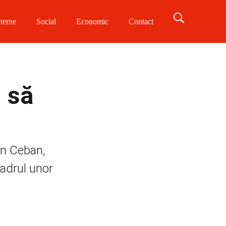
terne
Social
Economic
Contact
i să
on Ceban,
cadrul unor