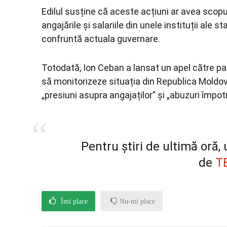
Edilul susține că aceste acțiuni ar avea scopul
angajările și salariile din unele instituții ale 
confruntă actuala guvernare.
Totodată, Ion Ceban a lansat un apel către part
să monitorizeze situația din Republica Moldov
„presiuni asupra angajaților” și „abuzuri împot
Pentru știri de ultimă oră
de
T
Îmi place
Nu-mi place