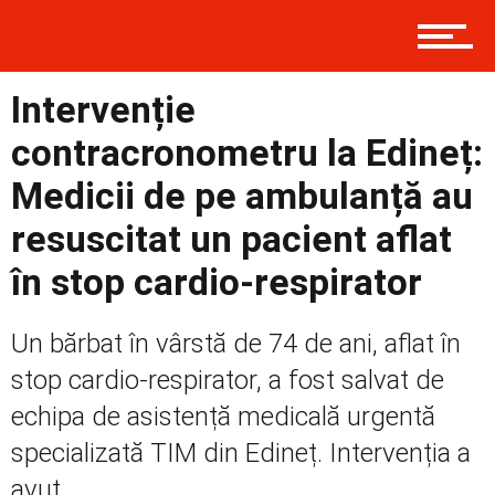
Contact
Intervenție
Prima
contracronometru la Edineț:
Medicii de pe ambulanță au
Politică
resuscitat un pacient aflat
în stop cardio-respirator
Externe
Un bărbat în vârstă de 74 de ani, aflat în
stop cardio-respirator, a fost salvat de
echipa de asistență medicală urgentă
Social
specializată TIM din Edineț. Intervenția a
avut...