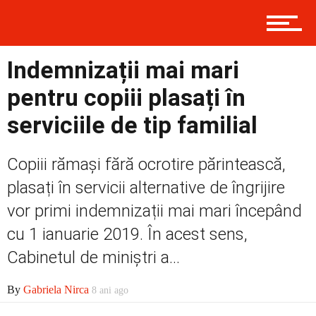
Contact
Indemnizații mai mari
Prima
pentru copiii plasați în
serviciile de tip familial
Politică
Copiii rămași fără ocrotire părintească,
plasați în servicii alternative de îngrijire
Externe
vor primi indemnizații mai mari începând
cu 1 ianuarie 2019. În acest sens,
Cabinetul de miniștri a...
Social
By
Gabriela Nirca
8 ani ago