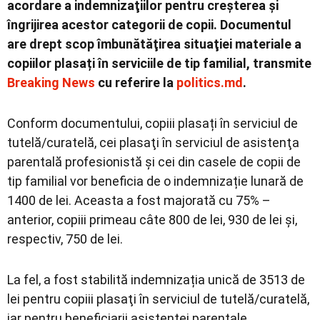
acordare a indemnizaţiilor pentru creşterea şi
îngrijirea acestor categorii de copii. Documentul
are drept scop îmbunătăţirea situaţiei materiale a
copiilor plasați în serviciile de tip familial, transmite
Breaking News
cu referire la
politics.md
.
Conform documentului, copiii plasați în serviciul de
tutelă/curatelă, cei plasaţi în serviciul de asistenţa
parentală profesionistă și cei din casele de copii de
tip familial vor beneficia de o indemnizație lunară de
1400 de lei. Aceasta a fost majorată cu 75% –
anterior, copiii primeau câte 800 de lei, 930 de lei și,
respectiv, 750 de lei.
La fel, a fost stabilită indemnizația unică de 3513 de
lei pentru copiii plasaţi în serviciul de tutelă/curatelă,
iar pentru beneficiarii asistenței parentale