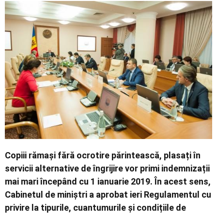
Economic
Contact
Copiii rămași fără ocrotire părintească, plasați în
servicii alternative de îngrijire vor primi indemnizații
mai mari începând cu 1 ianuarie 2019. În acest sens,
Cabinetul de miniștri a aprobat ieri Regulamentul cu
privire la tipurile, cuantumurile şi condițiile de