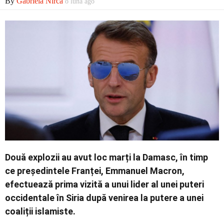
By
Gabriela Nirca
o lună ago
Economic
Contact
Două explozii au avut loc marți la Damasc, în timp
ce președintele Franței, Emmanuel Macron,
efectuează prima vizită a unui lider al unei puteri
occidentale în Siria după venirea la putere a unei
coaliții islamiste.